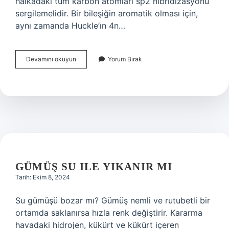
halkadaki tüm karbon atomları sp2 hibridizasyonu
sergilemelidir. Bir bileşiğin aromatik olması için,
aynı zamanda Huckle’ın 4n…
Aromatik
Devamını okuyun
Yorum Bırak
Bileşiklerin
Özellikleri
Nelerdir
GÜMÜŞ SU ILE YIKANIR MI
Tarih: Ekim 8, 2024
Su gümüşü bozar mı? Gümüş nemli ve rutubetli bir
ortamda saklanırsa hızla renk değiştirir. Kararma
havadaki hidrojen, kükürt ve kükürt içeren