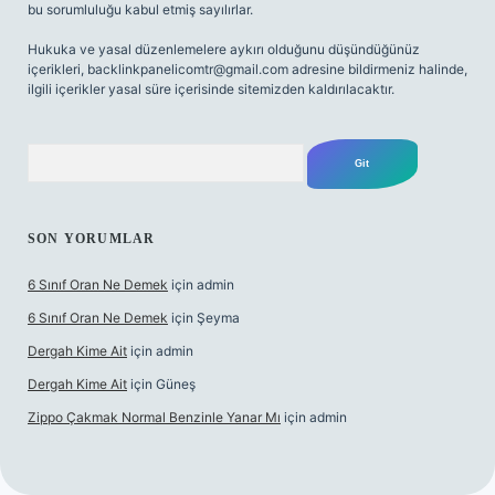
bu sorumluluğu kabul etmiş sayılırlar.
Hukuka ve yasal düzenlemelere aykırı olduğunu düşündüğünüz
içerikleri,
backlinkpanelicomtr@gmail.com
adresine bildirmeniz halinde,
ilgili içerikler yasal süre içerisinde sitemizden kaldırılacaktır.
Arama
SON YORUMLAR
6 Sınıf Oran Ne Demek
için
admin
6 Sınıf Oran Ne Demek
için
Şeyma
Dergah Kime Ait
için
admin
Dergah Kime Ait
için
Güneş
Zippo Çakmak Normal Benzinle Yanar Mı
için
admin