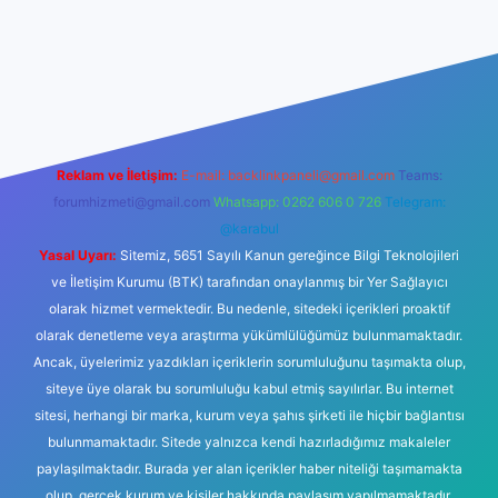
per.xyz
tulipbet giriş
Reklam ve İletişim:
E-mail:
backlinkpaneli@gmail.com
Teams:
forumhizmeti@gmail.com
Whatsapp: 0262 606 0 726
Telegram:
@karabul
Yasal Uyarı:
Sitemiz, 5651 Sayılı Kanun gereğince Bilgi Teknolojileri
ve İletişim Kurumu (BTK) tarafından onaylanmış bir Yer Sağlayıcı
olarak hizmet vermektedir. Bu nedenle, sitedeki içerikleri proaktif
olarak denetleme veya araştırma yükümlülüğümüz bulunmamaktadır.
Ancak, üyelerimiz yazdıkları içeriklerin sorumluluğunu taşımakta olup,
siteye üye olarak bu sorumluluğu kabul etmiş sayılırlar. Bu internet
sitesi, herhangi bir marka, kurum veya şahıs şirketi ile hiçbir bağlantısı
bulunmamaktadır. Sitede yalnızca kendi hazırladığımız makaleler
paylaşılmaktadır. Burada yer alan içerikler haber niteliği taşımamakta
olup, gerçek kurum ve kişiler hakkında paylaşım yapılmamaktadır.