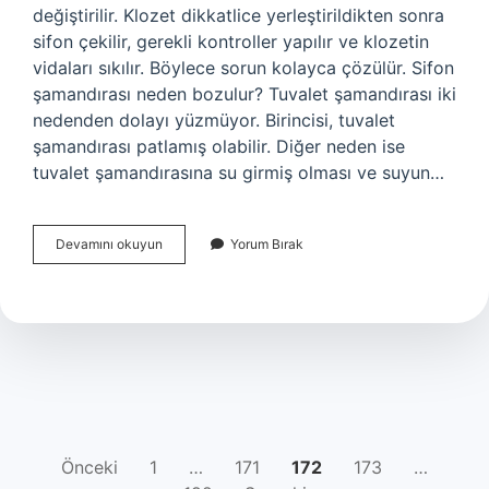
değiştirilir. Klozet dikkatlice yerleştirildikten sonra
sifon çekilir, gerekli kontroller yapılır ve klozetin
vidaları sıkılır. Böylece sorun kolayca çözülür. Sifon
şamandırası neden bozulur? Tuvalet şamandırası iki
nedenden dolayı yüzmüyor. Birincisi, tuvalet
şamandırası patlamış olabilir. Diğer neden ise
tuvalet şamandırasına su girmiş olması ve suyun…
Sifon
Devamını okuyun
Yorum Bırak
Neden
Su
Damlatır
YAZI
Önceki
1
…
171
172
173
…