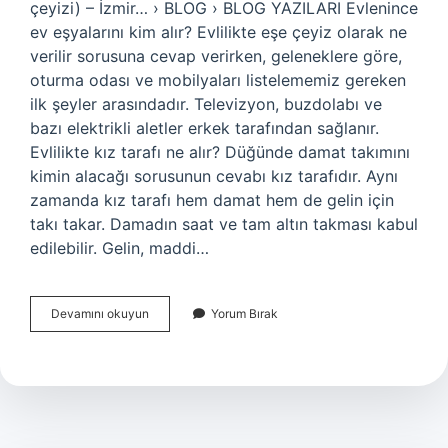
çeyizi) – İzmir… › BLOG › BLOG YAZILARI Evlenince
ev eşyalarını kim alır? Evlilikte eşe çeyiz olarak ne
verilir sorusuna cevap verirken, geleneklere göre,
oturma odası ve mobilyaları listelememiz gereken
ilk şeyler arasındadır. Televizyon, buzdolabı ve
bazı elektrikli aletler erkek tarafından sağlanır.
Evlilikte kız tarafı ne alır? Düğünde damat takımını
kimin alacağı sorusunun cevabı kız tarafıdır. Aynı
zamanda kız tarafı hem damat hem de gelin için
takı takar. Damadın saat ve tam altın takması kabul
edilebilir. Gelin, maddi…
Kız
Devamını okuyun
Yorum Bırak
Tarafı
Hangi
Ev
Eşyalarını
Alır