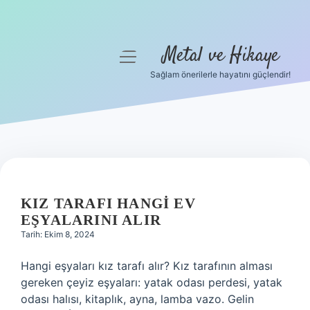
Metal ve Hikaye
menüyü
aç
Sağlam önerilerle hayatını güçlendir!
Anasayfa
Gizlilik Politikası
Yasal Uyarı
METAL
Hakkımızda
VE
KIZ TARAFI HANGI EV
EŞYALARINI ALIR
HIKAYE
Tarih: Ekim 8, 2024
YAZILAR
Hangi eşyaları kız tarafı alır? Kız tarafının alması
gereken çeyiz eşyaları: yatak odası perdesi, yatak
odası halısı, kitaplık, ayna, lamba vazo. Gelin