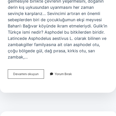
gelmesiyle birlikte çevrenin yeşermesini, doğanın
derin kış uykusundan uyanmasını her zaman
sevinçle karşılarız… Sevincimi artıran en önemli
sebeplerden biri de çocukluğumun ekşi meyvesi
Bahan’ı Bağıvar köyünde ikram etmeleriydi. Gulik’in
Türkçe ismi nedir? Asphodel bu bitkilerden biridir.
Latincede Asphodelus aestivus L. olarak bilinen ve
zambakgiller familyasına ait olan asphodel otu,
çoğu bölgede gül, dağ pırasa, kirkis otu, sarı
zambak,…
Çiriş
Devamını okuyun
Yorum Bırak
Otu
Pırasa
Mı