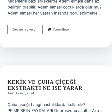
nedenlerle bazı erkeklerde Adem elması daha az
belirgin olabilir. Adem elması çocuklarda olur mu?
Adem elması her yaştan insanda görülebilmekle…
Adem
Devamını okuyun
Yorum Bırak
Elması
Çocuklarda
Bulunur
Mu
KEKIK VE ÇUHA ÇIÇEĞI
EKSTRAKTI NE ISE YARAR
Tarih: Ekim 8, 2024
Çuha çiçeği hangi hastalıklarda kullanılır?
PRIMRISE’IN FAYDALARI Depresyonu azaltır. Artrit