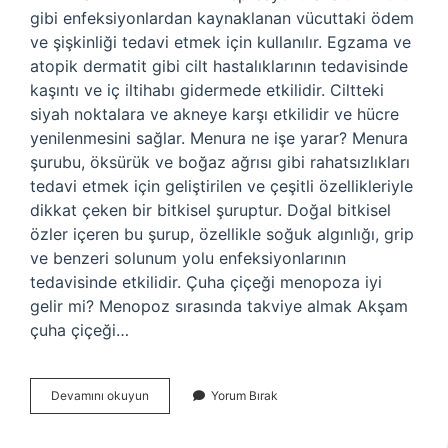
gibi enfeksiyonlardan kaynaklanan vücuttaki ödem
ve şişkinliği tedavi etmek için kullanılır. Egzama ve
atopik dermatit gibi cilt hastalıklarının tedavisinde
kaşıntı ve iç iltihabı gidermede etkilidir. Ciltteki
siyah noktalara ve akneye karşı etkilidir ve hücre
yenilenmesini sağlar. Menura ne işe yarar? Menura
şurubu, öksürük ve boğaz ağrısı gibi rahatsızlıkları
tedavi etmek için geliştirilen ve çeşitli özellikleriyle
dikkat çeken bir bitkisel şuruptur. Doğal bitkisel
özler içeren bu şurup, özellikle soğuk algınlığı, grip
ve benzeri solunum yolu enfeksiyonlarının
tedavisinde etkilidir. Çuha çiçeği menopoza iyi
gelir mi? Menopoz sırasında takviye almak Akşam
çuha çiçeği…
Kekik
Devamını okuyun
Yorum Bırak
Ve
Çuha