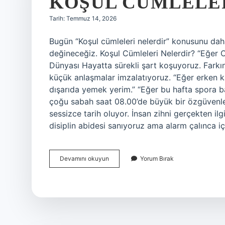
KOŞUL CÜMLELER
Tarih: Temmuz 14, 2026
Bugün “Koşul cümleleri nelerdir” konusunu dah
değineceğiz. Koşul Cümleleri Nelerdir? “Eğer 
Dünyası Hayatta sürekli şart koşuyoruz. Far
küçük anlaşmalar imzalatıyoruz. “Eğer erken k
dışarıda yemek yerim.” “Eğer bu hafta spora b
çoğu sabah saat 08.00’de büyük bir özgüvenle 
sessizce tarih oluyor. İnsan zihni gerçekten il
disiplin abidesi sanıyoruz ama alarm çalınca i
Koşul
Devamını okuyun
Yorum Bırak
cümleleri
nelerdir
?