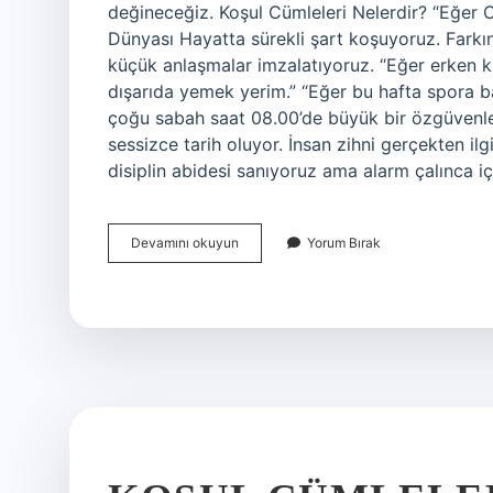
değineceğiz. Koşul Cümleleri Nelerdir? “Eğer 
Dünyası Hayatta sürekli şart koşuyoruz. Far
küçük anlaşmalar imzalatıyoruz. “Eğer erken k
dışarıda yemek yerim.” “Eğer bu hafta spora b
çoğu sabah saat 08.00’de büyük bir özgüvenle 
sessizce tarih oluyor. İnsan zihni gerçekten il
disiplin abidesi sanıyoruz ama alarm çalınca i
Koşul
Devamını okuyun
Yorum Bırak
cümleleri
nelerdir
?