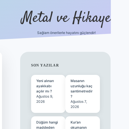
Metal ve Hikaye
Sağlam önerilerle hayatını güçlendir!
/betci.co/
famecasino güncel giriş
vdcasino güncel giriş
betex
SIDEBAR
SON YAZILAR
Yeni alınan
Masanın
ayakkabı
uzunluğu kaç
açılır mı ?
santimetredir
Ağustos 9,
?
2026
Ağustos 7,
2026
Düğüm hangi
Kur’an
maddeden
okumanın