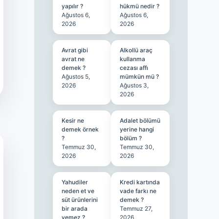
yapılır ?
hükmü nedir ?
Ağustos 6,
Ağustos 6,
2026
2026
Avrat gibi
Alkollü araç
avrat ne
kullanma
demek ?
cezası affı
Ağustos 5,
mümkün mü ?
2026
Ağustos 3,
2026
Kesir ne
Adalet bölümü
demek örnek
yerine hangi
?
bölüm ?
Temmuz 30,
Temmuz 30,
2026
2026
Yahudiler
Kredi kartında
neden et ve
vade farkı ne
süt ürünlerini
demek ?
bir arada
Temmuz 27,
yemez ?
2026