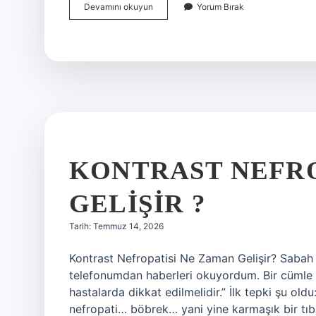
Kontrast
Devamını okuyun
Yorum Bırak
nefropatisi
ne
zaman
gelişir
?
KONTRAST NEFRO
GELIŞIR ?
Tarih: Temmuz 14, 2026
Kontrast Nefropatisi Ne Zaman Gelişir? Sabah İ
telefonumdan haberleri okuyordum. Bir cümle t
hastalarda dikkat edilmelidir.” İlk tepki şu old
nefropati… böbrek… yani yine karmaşık bir tıb