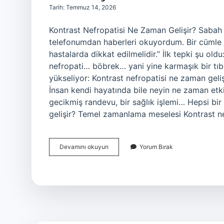
Tarih: Temmuz 14, 2026
Kontrast Nefropatisi Ne Zaman Gelişir? Sabah İ
telefonumdan haberleri okuyordum. Bir cümle t
hastalarda dikkat edilmelidir.” İlk tepki şu old
nefropati… böbrek… yani yine karmaşık bir tıb
yükseliyor: Kontrast nefropatisi ne zaman ge
İnsan kendi hayatında bile neyin ne zaman etki
gecikmiş randevu, bir sağlık işlemi… Hepsi bir
gelişir? Temel zamanlama meselesi Kontrast ne
Kontrast
Devamını okuyun
Yorum Bırak
nefropatisi
ne
zaman
gelişir
?