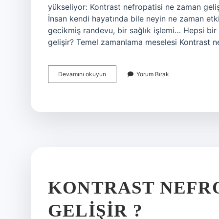
yükseliyor: Kontrast nefropatisi ne zaman ge
İnsan kendi hayatında bile neyin ne zaman etki
gecikmiş randevu, bir sağlık işlemi… Hepsi bir
gelişir? Temel zamanlama meselesi Kontrast ne
Kontrast
Devamını okuyun
Yorum Bırak
nefropatisi
ne
zaman
gelişir
?
KONTRAST NEFRO
GELIŞIR ?