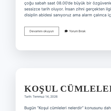
çoğu sabah saat 08.00’de büyük bir özgüvenle 
sessizce tarih oluyor. İnsan zihni gerçekten il
disiplin abidesi sanıyoruz ama alarm çalınca i
Koşul
Devamını okuyun
Yorum Bırak
cümleleri
nelerdir
?
KOŞUL CÜMLELER
Tarih: Temmuz 14, 2026
Bugün “Koşul cümleleri nelerdir” konusunu dah