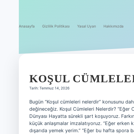
Anasayfa
Gizlilik Politikası
Yasal Uyarı
Hakkımızda
METAL
VE
KOŞUL CÜMLELER
HIKAYE
Tarih: Temmuz 14, 2026
YAZILAR
Bugün “Koşul cümleleri nelerdir” konusunu dah
değineceğiz. Koşul Cümleleri Nelerdir? “Eğer 
Dünyası Hayatta sürekli şart koşuyoruz. Far
küçük anlaşmalar imzalatıyoruz. “Eğer erken k
dışarıda yemek yerim.” “Eğer bu hafta spora b