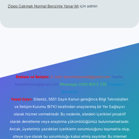
Zippo Çakmak Normal Benzinle Yanar Mı
için
admin
üncel giriş
betexper.xyz
tulipbet giriş
Reklam ve İletişim:
E-mail:
backlinkpaneli@gmail.com
Teams:
forumhizmeti@gmail.com
Whatsapp: 0262 606 0 726
Telegram:
@karabul
Yasal Uyarı:
Sitemiz, 5651 Sayılı Kanun gereğince Bilgi Teknolojileri
ve İletişim Kurumu (BTK) tarafından onaylanmış bir Yer Sağlayıcı
olarak hizmet vermektedir. Bu nedenle, sitedeki içerikleri proaktif
olarak denetleme veya araştırma yükümlülüğümüz bulunmamaktadır.
Ancak, üyelerimiz yazdıkları içeriklerin sorumluluğunu taşımakta olup,
siteye üye olarak bu sorumluluğu kabul etmiş sayılırlar. Bu internet