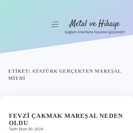
Metal ve Hikaye
menüyü
aç
Sağlam önerilerle hayatını güçlendir!
Anasayfa
Gizlilik Politikası
Yasal Uyarı
ETIKET:
ATATÜRK GERÇEKTEN MAREŞAL
MIYDI
Hakkımızda
FEVZI ÇAKMAK MAREŞAL NEDEN
OLDU
Tarih: Ekim 30, 2024