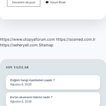
Fevzi
Devamını okuyun
Yorum Bırak
Çakmak
Mareşal
Neden
Oldu
https://www.utopyaforum.com
https://sosmed.com.tr
https://seheryeli.com
Sitemap
SIDEBAR
SON YAZILAR
Düğüm hangi maddeden yapılır ?
Ağustos 6, 2026
Kur’an okumanın hükmü nedir ?
Ağustos 6, 2026