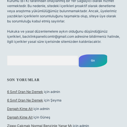
Kurumu (BTK) tarafından onaylanmış bir Yer Sağlayıcı olarak hizmet
vermektedir. Bu nedenle, sitedeki içerikleri proaktif olarak denetleme
veya araştırma yükümlülüğümüz bulunmamaktadır. Ancak, üyelerimiz
yazdıkları içeriklerin sorumluluğunu taşımakta olup, siteye üye olarak
bu sorumluluğu kabul etmiş sayılırlar.
Hukuka ve yasal düzenlemelere aykırı olduğunu düşündüğünüz
içerikleri,
backlinkpanelicomtr@gmail.com
adresine bildirmeniz halinde,
ilgili içerikler yasal süre içerisinde sitemizden kaldırılacaktır.
Arama
SON YORUMLAR
6 Sınıf Oran Ne Demek
için
admin
6 Sınıf Oran Ne Demek
için
Şeyma
Dergah Kime Ait
için
admin
Dergah Kime Ait
için
Güneş
Zippo Çakmak Normal Benzinle Yanar Mı
için
admin