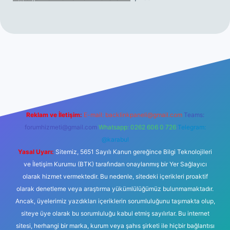
no güncel giriş
betexper.xyz
tulipbet giriş
Reklam ve İletişim:
E-mail:
backlinkpaneli@gmail.com
Teams:
forumhizmeti@gmail.com
Whatsapp: 0262 606 0 726
Telegram:
@karabul
Yasal Uyarı:
Sitemiz, 5651 Sayılı Kanun gereğince Bilgi Teknolojileri
ve İletişim Kurumu (BTK) tarafından onaylanmış bir Yer Sağlayıcı
olarak hizmet vermektedir. Bu nedenle, sitedeki içerikleri proaktif
olarak denetleme veya araştırma yükümlülüğümüz bulunmamaktadır.
Ancak, üyelerimiz yazdıkları içeriklerin sorumluluğunu taşımakta olup,
siteye üye olarak bu sorumluluğu kabul etmiş sayılırlar. Bu internet
sitesi, herhangi bir marka, kurum veya şahıs şirketi ile hiçbir bağlantısı