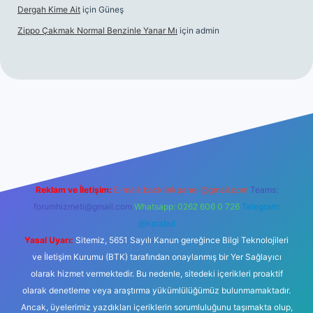
Dergah Kime Ait
için
Güneş
Zippo Çakmak Normal Benzinle Yanar Mı
için
admin
güncel giriş
betexper.xyz
tulipbet giriş
Reklam ve İletişim:
E-mail:
backlinkpaneli@gmail.com
Teams:
forumhizmeti@gmail.com
Whatsapp: 0262 606 0 726
Telegram:
@karabul
Yasal Uyarı:
Sitemiz, 5651 Sayılı Kanun gereğince Bilgi Teknolojileri
ve İletişim Kurumu (BTK) tarafından onaylanmış bir Yer Sağlayıcı
olarak hizmet vermektedir. Bu nedenle, sitedeki içerikleri proaktif
olarak denetleme veya araştırma yükümlülüğümüz bulunmamaktadır.
Ancak, üyelerimiz yazdıkları içeriklerin sorumluluğunu taşımakta olup,