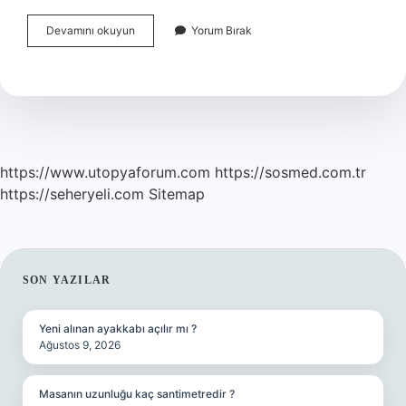
Her
Devamını okuyun
Yorum Bırak
Gün
Aynı
Ayakkabı
Giyilir
Mi
https://www.utopyaforum.com
https://sosmed.com.tr
https://seheryeli.com
Sitemap
SIDEBAR
SON YAZILAR
Yeni alınan ayakkabı açılır mı ?
Ağustos 9, 2026
Masanın uzunluğu kaç santimetredir ?