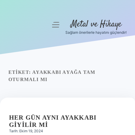
Metal ve Hikaye
menüyü
aç
Sağlam önerilerle hayatını güçlendir!
Anasayfa
Gizlilik Politikası
Yasal Uyarı
ETIKET:
AYAKKABI AYAĞA TAM
OTURMALI MI
Hakkımızda
HER GÜN AYNI AYAKKABI
GIYILIR MI
Tarih: Ekim 19, 2024