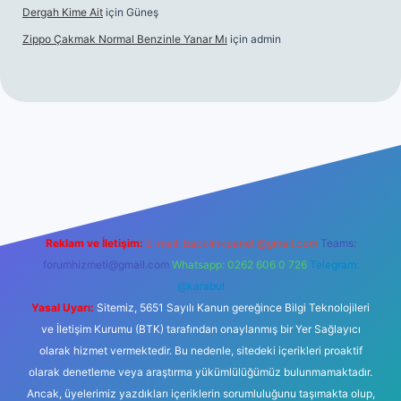
Dergah Kime Ait
için
Güneş
Zippo Çakmak Normal Benzinle Yanar Mı
için
admin
üncel giriş
betexper.xyz
tulipbet giriş
Reklam ve İletişim:
E-mail:
backlinkpaneli@gmail.com
Teams:
forumhizmeti@gmail.com
Whatsapp: 0262 606 0 726
Telegram:
@karabul
Yasal Uyarı:
Sitemiz, 5651 Sayılı Kanun gereğince Bilgi Teknolojileri
ve İletişim Kurumu (BTK) tarafından onaylanmış bir Yer Sağlayıcı
olarak hizmet vermektedir. Bu nedenle, sitedeki içerikleri proaktif
olarak denetleme veya araştırma yükümlülüğümüz bulunmamaktadır.
Ancak, üyelerimiz yazdıkları içeriklerin sorumluluğunu taşımakta olup,