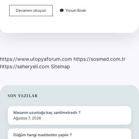
Her
Devamını okuyun
Yorum Bırak
Gün
Aynı
Ayakkabı
Giyilir
Mi
https://www.utopyaforum.com
https://sosmed.com.tr
https://seheryeli.com
Sitemap
SIDEBAR
SON YAZILAR
Masanın uzunluğu kaç santimetredir ?
Ağustos 7, 2026
Düğüm hangi maddeden yapılır ?