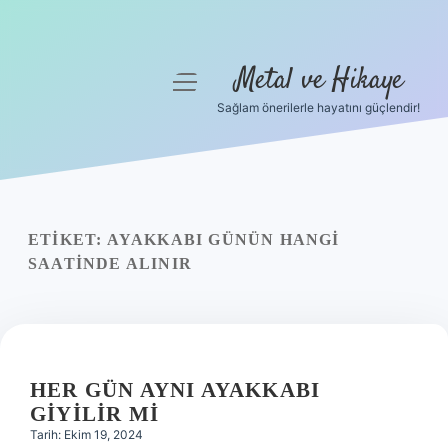
Metal ve Hikaye
menüyü
aç
Sağlam önerilerle hayatını güçlendir!
Anasayfa
Gizlilik Politikası
Yasal Uyarı
ETIKET:
AYAKKABI GÜNÜN HANGI
SAATINDE ALINIR
Hakkımızda
HER GÜN AYNI AYAKKABI
GIYILIR MI
Tarih: Ekim 19, 2024