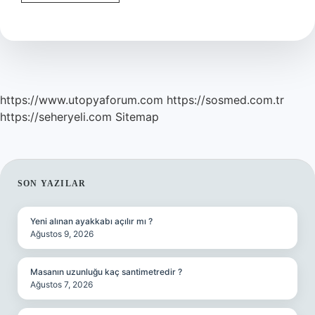
Kompostosu
Kabızlığa
Iyi
Gelir
Mi
https://www.utopyaforum.com
https://sosmed.com.tr
https://seheryeli.com
Sitemap
SIDEBAR
SON YAZILAR
Yeni alınan ayakkabı açılır mı ?
Ağustos 9, 2026
Masanın uzunluğu kaç santimetredir ?
Ağustos 7, 2026