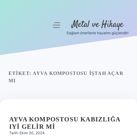
Metal ve Hikaye
menüyü
aç
Sağlam önerilerle hayatını güçlendir!
Anasayfa
Gizlilik Politikası
Yasal Uyarı
ETIKET:
AYVA KOMPOSTOSU IŞTAH AÇAR
MI
Hakkımızda
AYVA KOMPOSTOSU KABIZLIĞA
IYI GELIR MI
Tarih: Ekim 30, 2024