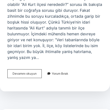
olabilir “Ali Kurt ilçesi nerededir?” sorusu ilk bakışta
basit bir coğrafya sorusu gibi duruyor. Fakat
zihnimde bu soruyu kurcaladıkça, ortada garip bir
boşluk hissi oluşuyor. Çünkü Türkiye’nin idari
haritasında “Ali Kurt” adıyla tanımlı bir ilçe
bulunmuyor. İçimdeki mühendis hemen devreye
giriyor ve net konuşuyor: “Veri tabanlarında böyle
bir idari birim yok. İl, ilçe, köy listelerinde bu isim
geçmiyor. Bu büyük ihtimalle yanlış hatırlama,
yanlış yazım ya…
Ali
Devamını okuyun
Yorum Bırak
Kurt
ilçesi
nerededir
?