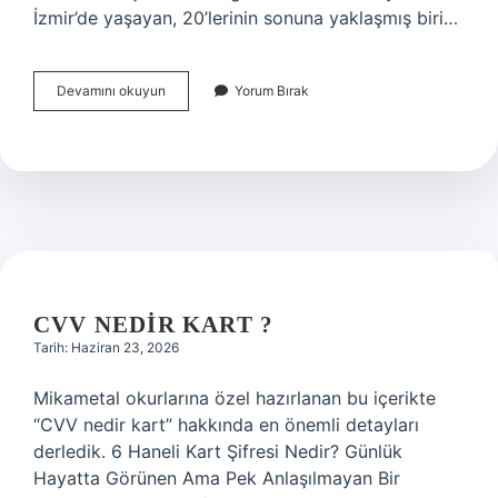
İzmir’de yaşayan, 20’lerinin sonuna yaklaşmış biri…
Koca
Devamını okuyun
Yorum Bırak
çocuk
ne
demek
?
CVV NEDIR KART ?
Tarih: Haziran 23, 2026
Mikametal okurlarına özel hazırlanan bu içerikte
“CVV nedir kart” hakkında en önemli detayları
derledik. 6 Haneli Kart Şifresi Nedir? Günlük
Hayatta Görünen Ama Pek Anlaşılmayan Bir