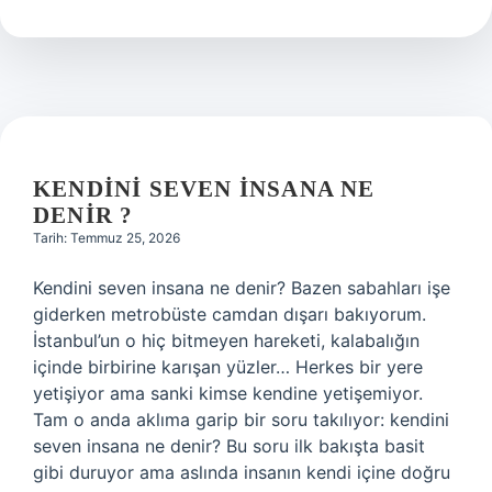
farkı
ne
demek
?
KENDINI SEVEN INSANA NE
DENIR ?
Tarih: Temmuz 25, 2026
Kendini seven insana ne denir? Bazen sabahları işe
giderken metrobüste camdan dışarı bakıyorum.
İstanbul’un o hiç bitmeyen hareketi, kalabalığın
içinde birbirine karışan yüzler… Herkes bir yere
yetişiyor ama sanki kimse kendine yetişemiyor.
Tam o anda aklıma garip bir soru takılıyor: kendini
seven insana ne denir? Bu soru ilk bakışta basit
gibi duruyor ama aslında insanın kendi içine doğru