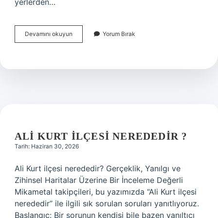
yerlerden…
Kaynak
Devamını okuyun
Yorum Bırak
nedir
ve
ne
işe
yarar
?
ALI KURT ILÇESI NEREDEDIR ?
Tarih: Haziran 30, 2026
Ali Kurt ilçesi nerededir? Gerçeklik, Yanılgı ve
Zihinsel Haritalar Üzerine Bir İnceleme Değerli
Mikametal takipçileri, bu yazımızda “Ali Kurt ilçesi
nerededir” ile ilgili sık sorulan soruları yanıtlıyoruz.
Başlangıç: Bir sorunun kendisi bile bazen yanıltıcı