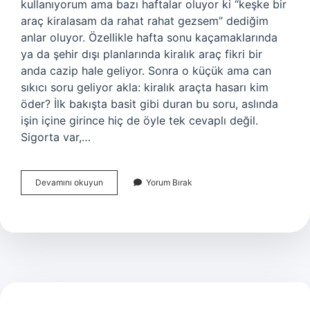
kullanıyorum ama bazı haftalar oluyor ki “keşke bir
araç kiralasam da rahat rahat gezsem” dediğim
anlar oluyor. Özellikle hafta sonu kaçamaklarında
ya da şehir dışı planlarında kiralık araç fikri bir
anda cazip hale geliyor. Sonra o küçük ama can
sıkıcı soru geliyor akla: kiralık araçta hasarı kim
öder? İlk bakışta basit gibi duran bu soru, aslında
işin içine girince hiç de öyle tek cevaplı değil.
Sigorta var,…
Kiralık
Devamını okuyun
Yorum Bırak
araçta
hasarı
kim
öder
?