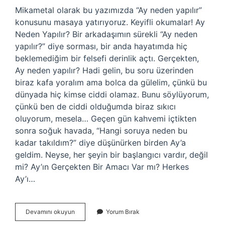
Mikametal olarak bu yazımızda “Ay neden yapılır”
konusunu masaya yatırıyoruz. Keyifli okumalar! Ay
Neden Yapılır? Bir arkadaşımın sürekli “Ay neden
yapılır?” diye sorması, bir anda hayatımda hiç
beklemediğim bir felsefi derinlik açtı. Gerçekten,
Ay neden yapılır? Hadi gelin, bu soru üzerinden
biraz kafa yoralım ama bolca da gülelim, çünkü bu
dünyada hiç kimse ciddi olamaz. Bunu söylüyorum,
çünkü ben de ciddi olduğumda biraz sıkıcı
oluyorum, mesela… Geçen gün kahvemi içtikten
sonra soğuk havada, “Hangi soruya neden bu
kadar takıldım?” diye düşünürken birden Ay’a
geldim. Neyse, her şeyin bir başlangıcı vardır, değil
mi? Ay’ın Gerçekten Bir Amacı Var mı? Herkes
Ay’ı…
Ay
Devamını okuyun
Yorum Bırak
neden