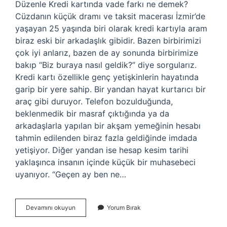
Düzenle Kredi kartında vade farkı ne demek?
Cüzdanın küçük dramı ve taksit macerası İzmir’de
yaşayan 25 yaşında biri olarak kredi kartıyla aram
biraz eski bir arkadaşlık gibidir. Bazen birbirimizi
çok iyi anlarız, bazen de ay sonunda birbirimize
bakıp “Biz buraya nasıl geldik?” diye sorgularız.
Kredi kartı özellikle genç yetişkinlerin hayatında
garip bir yere sahip. Bir yandan hayat kurtarıcı bir
araç gibi duruyor. Telefon bozulduğunda,
beklenmedik bir masraf çıktığında ya da
arkadaşlarla yapılan bir akşam yemeğinin hesabı
tahmin edilenden biraz fazla geldiğinde imdada
yetişiyor. Diğer yandan ise hesap kesim tarihi
yaklaşınca insanın içinde küçük bir muhasebeci
uyanıyor. “Geçen ay ben ne…
Kredi
Devamını okuyun
Yorum Bırak
kartında
vade