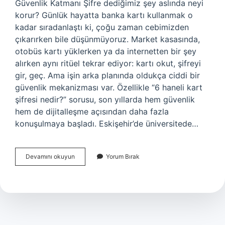
Güvenlik Katmanı Şifre dediğimiz şey aslında neyi
korur? Günlük hayatta banka kartı kullanmak o
kadar sıradanlaştı ki, çoğu zaman cebimizden
çıkarırken bile düşünmüyoruz. Market kasasında,
otobüs kartı yüklerken ya da internetten bir şey
alırken aynı ritüel tekrar ediyor: kartı okut, şifreyi
gir, geç. Ama işin arka planında oldukça ciddi bir
güvenlik mekanizması var. Özellikle “6 haneli kart
şifresi nedir?” sorusu, son yıllarda hem güvenlik
hem de dijitalleşme açısından daha fazla
konuşulmaya başladı. Eskişehir’de üniversitede…
CVV
Devamını okuyun
Yorum Bırak
nedir
kart
?