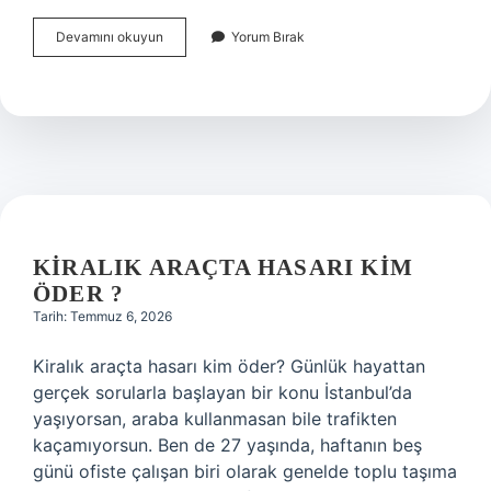
Kalp
Devamını okuyun
Yorum Bırak
hastaları
koenzim
Q10
kullanabilir
mi
?
KIRALIK ARAÇTA HASARI KIM
ÖDER ?
Tarih: Temmuz 6, 2026
Kiralık araçta hasarı kim öder? Günlük hayattan
gerçek sorularla başlayan bir konu İstanbul’da
yaşıyorsan, araba kullanmasan bile trafikten
kaçamıyorsun. Ben de 27 yaşında, haftanın beş
günü ofiste çalışan biri olarak genelde toplu taşıma