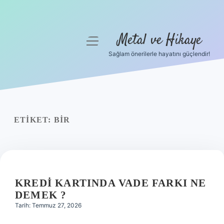
Metal ve Hikaye
menüyü
aç
Sağlam önerilerle hayatını güçlendir!
Anasayfa
Gizlilik Politikası
Yasal Uyarı
ETIKET:
BIR
Hakkımızda
KREDI KARTINDA VADE FARKI NE
DEMEK ?
Tarih: Temmuz 27, 2026