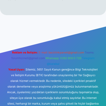
xper.xyz
tulipbet giriş
Reklam ve İletişim:
E-mail:
backlinkpaneli@gmail.com
Teams:
forumhizmeti@gmail.com
Whatsapp: 0262 606 0 726
Telegram:
@karabul
Yasal Uyarı:
Sitemiz, 5651 Sayılı Kanun gereğince Bilgi Teknolojileri
ve İletişim Kurumu (BTK) tarafından onaylanmış bir Yer Sağlayıcı
olarak hizmet vermektedir. Bu nedenle, sitedeki içerikleri proaktif
olarak denetleme veya araştırma yükümlülüğümüz bulunmamaktadır.
Ancak, üyelerimiz yazdıkları içeriklerin sorumluluğunu taşımakta olup,
siteye üye olarak bu sorumluluğu kabul etmiş sayılırlar. Bu internet
sitesi, herhangi bir marka, kurum veya şahıs şirketi ile hiçbir bağlantısı