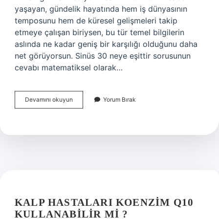
yaşayan, gündelik hayatında hem iş dünyasının
temposunu hem de küresel gelişmeleri takip
etmeye çalışan biriysen, bu tür temel bilgilerin
aslında ne kadar geniş bir karşılığı olduğunu daha
net görüyorsun. Sinüs 30 neye eşittir sorusunun
cevabı matematiksel olarak…
Sinüs
Devamını okuyun
Yorum Bırak
30
neye
eşittir
?
KALP HASTALARI KOENZIM Q10
KULLANABILIR MI ?