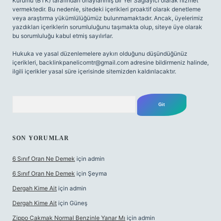
Kurumu (BTK) tarafından onaylanmış bir Yer Sağlayıcı olarak hizmet
vermektedir. Bu nedenle, sitedeki içerikleri proaktif olarak denetleme
veya araştırma yükümlülüğümüz bulunmamaktadır. Ancak, üyelerimiz
yazdıkları içeriklerin sorumluluğunu taşımakta olup, siteye üye olarak
bu sorumluluğu kabul etmiş sayılırlar.
Hukuka ve yasal düzenlemelere aykırı olduğunu düşündüğünüz
içerikleri,
backlinkpanelicomtr@gmail.com
adresine bildirmeniz halinde,
ilgili içerikler yasal süre içerisinde sitemizden kaldırılacaktır.
Arama
SON YORUMLAR
6 Sınıf Oran Ne Demek
için
admin
6 Sınıf Oran Ne Demek
için
Şeyma
Dergah Kime Ait
için
admin
Dergah Kime Ait
için
Güneş
Zippo Çakmak Normal Benzinle Yanar Mı
için
admin