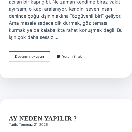
açılan bir kapı gibi. Ne zaman kendime biraz vakit
ayırsam, o kapı aralanıyor. Kendini seven insan
denince çoğu kişinin aklına “özgüvenli biri” geliyor.
Ama mesele sadece dik durmak, göz teması
kurmak ya da kalabalıkta rahat konuşmak değil. Bu
işin çok daha sessiz,…
Kendini
Devamını okuyun
Yorum Bırak
seven
insana
ne
denir
?
AY NEDEN YAPILIR ?
Tarih: Temmuz 21, 2026