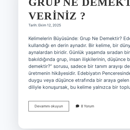
GRUP NE DEMEKT
VERINIZ ?
Tarih: Ekim 12, 2025
Kelimelerin Büyüsünde: Grup Ne Demektir? Ede
kullandığı en derin aynadır. Bir kelime, bir dün
aynalardan biridir. Günlük yaşamda sıradan b
bakıldığında grup, insan ilişkilerinin, düşünce 
demektir?” sorusu, sadece bir tanım arayışı değ
üretmenin hikâyesidir. Edebiyatın Penceresind
duygu veya düşünce etrafında bir araya gelen 
diliyle konuşursak, bu kelime yalnızca bir toplu
Grup
Devamını okuyun
8 Yorum
ne
demektir
3
tane