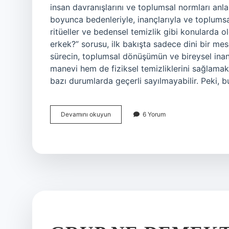
insan davranışlarını ve toplumsal normları anla
boyunca bedenleriyle, inançlarıyla ve toplumsal 
ritüeller ve bedensel temizlik gibi konularda o
erkek?” sorusu, ilk bakışta sadece dini bir mese
sürecin, toplumsal dönüşümün ve bireysel inanç
manevi hem de fiziksel temizliklerini sağlamak 
bazı durumlarda geçerli sayılmayabilir. Peki,
Gusül
Devamını okuyun
6 Yorum
abdesti
nasıl
kabul
olmaz
erkek
?