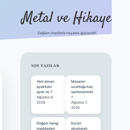
Metal ve Hikaye
Sağlam önerilerle hayatını güçlendir!
/betci.co/
famecasino güncel giriş
vdcasino güncel giriş
betex
SIDEBAR
SON YAZILAR
Yeni alınan
Masanın
ayakkabı
uzunluğu kaç
açılır mı ?
santimetredir
Ağustos 9,
?
2026
Ağustos 7,
2026
Düğüm hangi
Kur’an
maddeden
okumanın