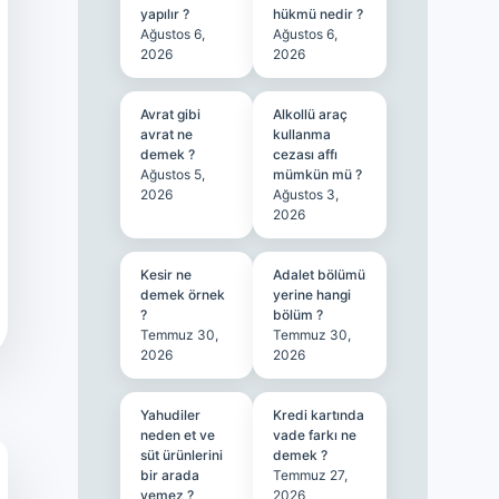
yapılır ?
hükmü nedir ?
Ağustos 6,
Ağustos 6,
2026
2026
Avrat gibi
Alkollü araç
avrat ne
kullanma
demek ?
cezası affı
Ağustos 5,
mümkün mü ?
2026
Ağustos 3,
2026
Kesir ne
Adalet bölümü
demek örnek
yerine hangi
?
bölüm ?
Temmuz 30,
Temmuz 30,
2026
2026
Yahudiler
Kredi kartında
neden et ve
vade farkı ne
süt ürünlerini
demek ?
bir arada
Temmuz 27,
yemez ?
2026