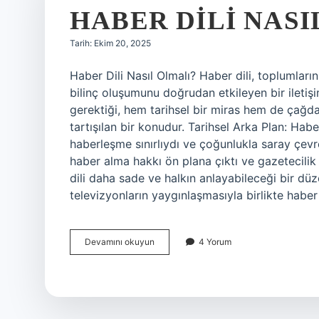
HABER DILI NASI
Tarih: Ekim 20, 2025
Haber Dili Nasıl Olmalı? Haber dili, toplumların
bilinç oluşumunu doğrudan etkileyen bir iletişim
gerektiği, hem tarihsel bir miras hem de çağdaş
tartışılan bir konudur. Tarihsel Arka Plan: Ha
haberleşme sınırlıydı ve çoğunlukla saray çevre
haber alma hakkı ön plana çıktı ve gazetecil
dili daha sade ve halkın anlayabileceği bir düz
televizyonların yaygınlaşmasıyla birlikte haber 
Haber
Devamını okuyun
4 Yorum
dili
nasıl
olmalı
?