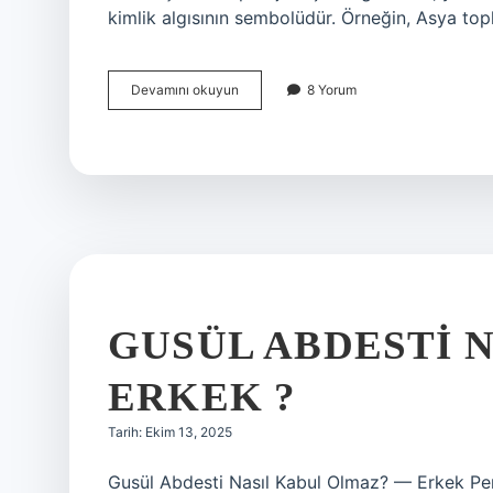
kimlik algısının sembolüdür. Örneğin, Asya topl
Gözenek
Devamını okuyun
8 Yorum
herkeste
var
mı
?
GUSÜL ABDESTI 
ERKEK ?
Tarih: Ekim 13, 2025
Gusül Abdesti Nasıl Kabul Olmaz? — Erkek Persp