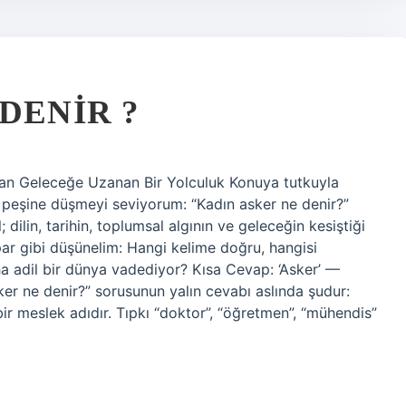
DENIR ?
dan Geleceğe Uzanan Bir Yolculuk Konuya tutkuyla
n peşine düşmeyi seviyorum: “Kadın asker ne denir?”
 dilin, tarihin, toplumsal algının ve geleceğin kesiştiği
par gibi düşünelim: Hangi kelime doğru, hangisi
ha adil bir dünya vadediyor? Kısa Cevap: ‘Asker’ —
er ne denir?” sorusunun yalın cevabı aslında şudur:
ir meslek adıdır. Tıpkı “doktor”, “öğretmen”, “mühendis”