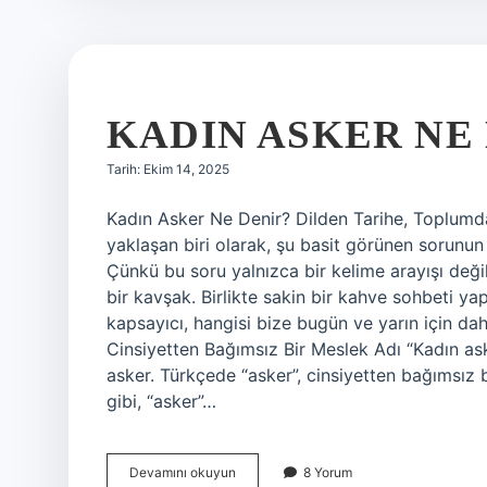
KADIN ASKER NE 
Tarih: Ekim 14, 2025
Kadın Asker Ne Denir? Dilden Tarihe, Toplum
yaklaşan biri olarak, şu basit görünen sorunu
Çünkü bu soru yalnızca bir kelime arayışı değil;
bir kavşak. Birlikte sakin bir kahve sohbeti ya
kapsayıcı, hangisi bize bugün ve yarın için da
Cinsiyetten Bağımsız Bir Meslek Adı “Kadın ask
asker. Türkçede “asker”, cinsiyetten bağımsız b
gibi, “asker”…
Kadın
Devamını okuyun
8 Yorum