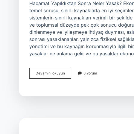
Hacamat Yapıldıktan Sonra Neler Yasak? Ekon
temel sorusu, sınırlı kaynaklarla en iyi seçimler
sistemlerin sınırlı kaynakları verimli bir şekilde
ve toplumsal düzeyde pek çok sonucu doğurur
dinlenmeye ve iyileşmeye ihtiyaç duyması, asl
sonrası yasaklananlar, yalnızca fiziksel sağlıkla
yönetimi ve bu kaynağın korunmasıyla ilgili bi
yasaklar ne anlama gelir ve bu yasaklar ekonomi
Hacamat
Devamını okuyun
8 Yorum
yapıldıktan
sonra
neler
yasak
?