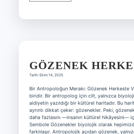
asker
ne
denir
?
GÖZENEK HERKES
Tarih: Ekim 14, 2025
Bir Antropoloğun Merakı: Gözenek Herkeste Var
biridir. Bir antropolog için cilt, yalnızca biyolo
aidiyetin yazıldığı bir kültürel haritadır. Bu 
ayrıntı dikkat çeker: gözenekler. Peki, gözene
daha fazlasını —insanın kültürel hikâyesini— iç
Sembole Gözenekler biyolojik olarak hepimizde
farklılaşır. Antropolojik açıdan gözenek, yalnız