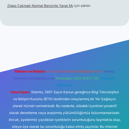
Zippo Çakmak Normal Benzinle Yanar Mı
için
admin
üncel giriş
betexper.xyz
tulipbet giriş
Reklam ve İletişim:
E-mail:
backlinkpaneli@gmail.com
Teams:
forumhizmeti@gmail.com
Whatsapp: 0262 606 0 726
Telegram:
@karabul
Yasal Uyarı:
Sitemiz, 5651 Sayılı Kanun gereğince Bilgi Teknolojileri
ve İletişim Kurumu (BTK) tarafından onaylanmış bir Yer Sağlayıcı
olarak hizmet vermektedir. Bu nedenle, sitedeki içerikleri proaktif
olarak denetleme veya araştırma yükümlülüğümüz bulunmamaktadır.
Ancak, üyelerimiz yazdıkları içeriklerin sorumluluğunu taşımakta olup,
siteye üye olarak bu sorumluluğu kabul etmiş sayılırlar. Bu internet