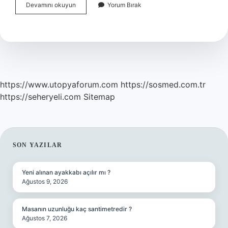
Çember
Devamını okuyun
Yorum Bırak
Dizi
Mi
Film
Mi
https://www.utopyaforum.com
https://sosmed.com.tr
https://seheryeli.com
Sitemap
SIDEBAR
SON YAZILAR
Yeni alınan ayakkabı açılır mı ?
Ağustos 9, 2026
Masanın uzunluğu kaç santimetredir ?
Ağustos 7, 2026