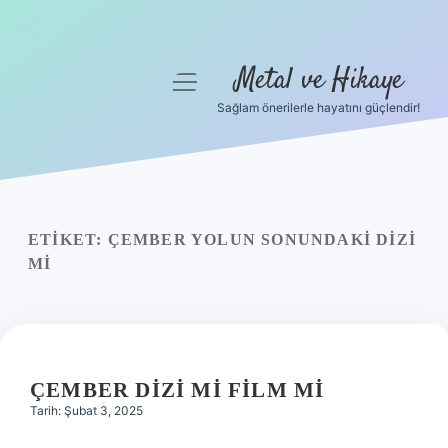
Metal ve Hikaye
menüyü
aç
Sağlam önerilerle hayatını güçlendir!
Anasayfa
Gizlilik Politikası
Yasal Uyarı
ETIKET:
ÇEMBER YOLUN SONUNDAKI DIZI
MI
Hakkımızda
ÇEMBER DIZI MI FILM MI
Tarih: Şubat 3, 2025