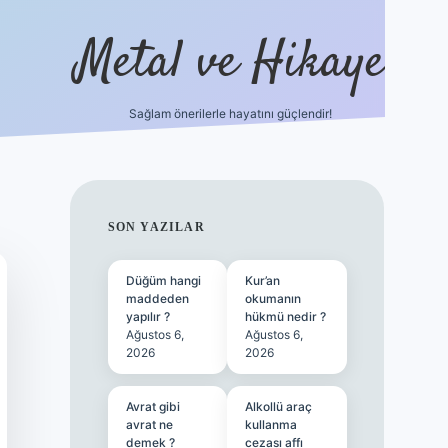
Metal ve Hikaye
Sağlam önerilerle hayatını güçlendir!
https://betci.co/
famecasino güncel giriş
vdcasino güncel gir
SIDEBAR
SON YAZILAR
Düğüm hangi
Kur’an
maddeden
okumanın
yapılır ?
hükmü nedir ?
Ağustos 6,
Ağustos 6,
2026
2026
Avrat gibi
Alkollü araç
avrat ne
kullanma
demek ?
cezası affı