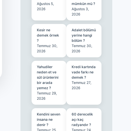
Ağustos 5,
mümkün mü ?
2026
Ağustos 3,
2026
Kesir ne
Adalet bölümü
demek örnek
yerine hangi
?
bölüm ?
Temmuz 30,
Temmuz 30,
2026
2026
Yahudiler
Kredi kartında
neden et ve
vade farkı ne
süt ürünlerini
demek ?
bir arada
Temmuz 27,
yemez ?
2026
Temmuz 29,
2026
Kendini seven
60 derecelik
insana ne
açı kaç
denir ?
radyandır ?
Temmuz 25,
Temmuz 24,