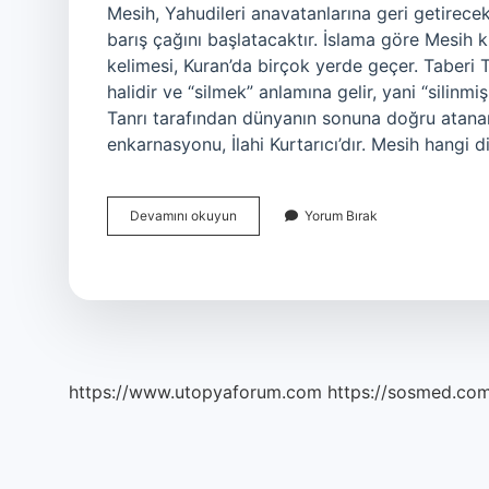
Mesih, Yahudileri anavatanlarına geri getirece
barış çağını başlatacaktır. İslama göre Mesih k
kelimesi, Kuran’da birçok yerde geçer. Taberi Tef
halidir ve “silmek” anlamına gelir, yani “silinmi
Tanrı tarafından dünyanın sonuna doğru atanan k
enkarnasyonu, İlahi Kurtarıcı’dır. Mesih hangi
Mesih
Devamını okuyun
Yorum Bırak
Inancı
Ne
Demek
https://www.utopyaforum.com
https://sosmed.com