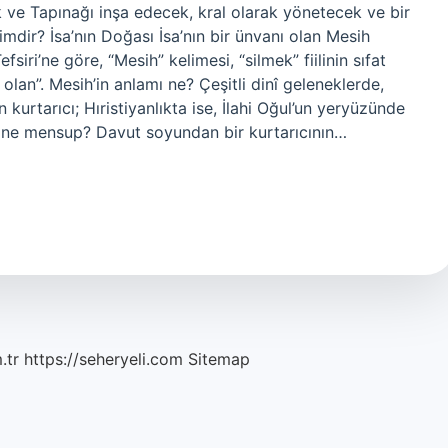
k ve Tapınağı inşa edecek, kral olarak yönetecek ve bir
imdir? İsa’nın Doğası İsa’nın bir ünvanı olan Mesih
siri’ne göre, “Mesih” kelimesi, “silmek” fiilinin sıfat
ş olan”. Mesih’in anlamı ne? Çeşitli dinî geleneklerde,
urtarıcı; Hıristiyanlıkta ise, İlahi Oğul’un yeryüzünde
 dine mensup? Davut soyundan bir kurtarıcının…
.tr
https://seheryeli.com
Sitemap