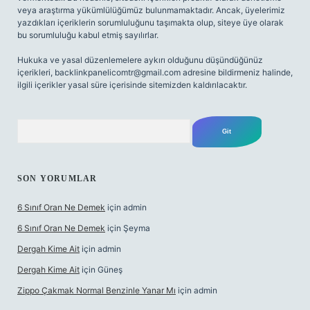
veya araştırma yükümlülüğümüz bulunmamaktadır. Ancak, üyelerimiz
yazdıkları içeriklerin sorumluluğunu taşımakta olup, siteye üye olarak
bu sorumluluğu kabul etmiş sayılırlar.
Hukuka ve yasal düzenlemelere aykırı olduğunu düşündüğünüz
içerikleri,
backlinkpanelicomtr@gmail.com
adresine bildirmeniz halinde,
ilgili içerikler yasal süre içerisinde sitemizden kaldırılacaktır.
Arama
SON YORUMLAR
6 Sınıf Oran Ne Demek
için
admin
6 Sınıf Oran Ne Demek
için
Şeyma
Dergah Kime Ait
için
admin
Dergah Kime Ait
için
Güneş
Zippo Çakmak Normal Benzinle Yanar Mı
için
admin