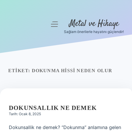
Metal ve Hikaye
menüyü
aç
Sağlam önerilerle hayatını güçlendir!
Anasayfa
Gizlilik Politikası
Yasal Uyarı
ETIKET:
DOKUNMA HISSI NEDEN OLUR
Hakkımızda
DOKUNSALLIK NE DEMEK
Tarih: Ocak 8, 2025
Dokunsallik ne demek? “Dokunma” anlamına gelen