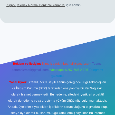
Zippo Çakmak Normal Benzinle Yanar Mı
için
admin
üncel giriş
betexper.xyz
tulipbet giriş
Reklam ve İletişim:
E-mail:
backlinkpaneli@gmail.com
Teams:
forumhizmeti@gmail.com
Whatsapp: 0262 606 0 726
Telegram:
@karabul
Yasal Uyarı:
Sitemiz, 5651 Sayılı Kanun gereğince Bilgi Teknolojileri
ve İletişim Kurumu (BTK) tarafından onaylanmış bir Yer Sağlayıcı
olarak hizmet vermektedir. Bu nedenle, sitedeki içerikleri proaktif
olarak denetleme veya araştırma yükümlülüğümüz bulunmamaktadır.
Ancak, üyelerimiz yazdıkları içeriklerin sorumluluğunu taşımakta olup,
siteye üye olarak bu sorumluluğu kabul etmiş sayılırlar. Bu internet