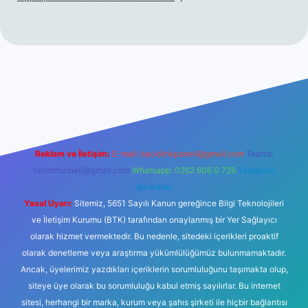
üncel giriş
vdcasino güncel giriş
betexper.xyz
tulipbet giriş
Reklam ve İletişim:
E-mail:
backlinkpaneli@gmail.com
Teams:
forumhizmeti@gmail.com
Whatsapp: 0262 606 0 726
Telegram:
@karabul
Yasal Uyarı:
Sitemiz, 5651 Sayılı Kanun gereğince Bilgi Teknolojileri
ve İletişim Kurumu (BTK) tarafından onaylanmış bir Yer Sağlayıcı
olarak hizmet vermektedir. Bu nedenle, sitedeki içerikleri proaktif
olarak denetleme veya araştırma yükümlülüğümüz bulunmamaktadır.
Ancak, üyelerimiz yazdıkları içeriklerin sorumluluğunu taşımakta olup,
siteye üye olarak bu sorumluluğu kabul etmiş sayılırlar. Bu internet
sitesi, herhangi bir marka, kurum veya şahıs şirketi ile hiçbir bağlantısı