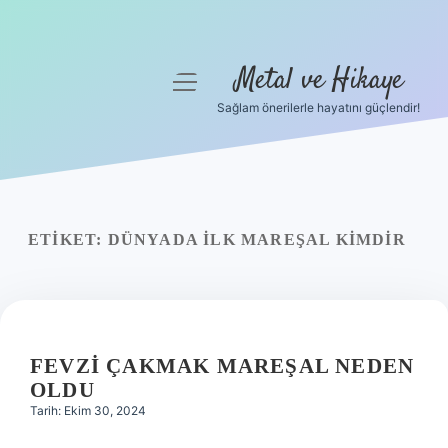
Metal ve Hikaye
menüyü
aç
Sağlam önerilerle hayatını güçlendir!
Anasayfa
Gizlilik Politikası
Yasal Uyarı
ETIKET:
DÜNYADA ILK MAREŞAL KIMDIR
Hakkımızda
FEVZI ÇAKMAK MAREŞAL NEDEN
OLDU
Tarih: Ekim 30, 2024