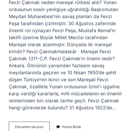
Fevzi Çakmak neden mareşal rütbesi aldı? Yunan
ordusunun kesin yenilgiye uğratıldığı Başkomutan
Meydan Muharebesi’nin savaş planları da Fevzi
Paşa tarafından çizilmiştir. 30 Ağustos zaferinde
önemli rol oynayan Fevzi Paşa, Mustafa Kemal’in
teklifi üzerine Büyük Millet Meclisi tarafından
Mareşal olarak atanmıştır. Dünyada ilk mareşal
kimdir? Fevzi ÇakmakHalaskâr · Mareşal Fevzi
Çakmak 1311-C.P. Fevzi Çakmak’ın önemi nedir?
Ankara. Ömrünün yarısından fazlasını savaş
meydanlarında geçiren ve 10 Nisan 1950’de şehit
düşen Türkiye’nin ikinci ve son Mareşali Fevzi
Çakmak, özellikle Yunan ordusunun İzmir’i işgaline
karşı verdiği kararlarla, milli mücadelenin en önemli
isimlerinden biri olarak tarihe geçti. Fevzi Çakmak
hangi görevlerde bulundu? 31 Ağustos 1922’de…
Fevzi
Devamını okuyun
Yorum Bırak