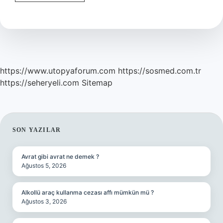
Çakmak
Mareşal
Neden
Oldu
https://www.utopyaforum.com
https://sosmed.com.tr
https://seheryeli.com
Sitemap
SIDEBAR
SON YAZILAR
Avrat gibi avrat ne demek ?
Ağustos 5, 2026
Alkollü araç kullanma cezası affı mümkün mü ?
Ağustos 3, 2026