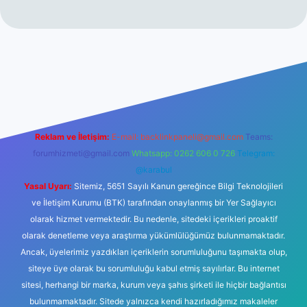
üncel giriş
betexper.xyz
tulipbet giriş
Reklam ve İletişim:
E-mail:
backlinkpaneli@gmail.com
Teams:
forumhizmeti@gmail.com
Whatsapp: 0262 606 0 726
Telegram:
@karabul
Yasal Uyarı:
Sitemiz, 5651 Sayılı Kanun gereğince Bilgi Teknolojileri
ve İletişim Kurumu (BTK) tarafından onaylanmış bir Yer Sağlayıcı
olarak hizmet vermektedir. Bu nedenle, sitedeki içerikleri proaktif
olarak denetleme veya araştırma yükümlülüğümüz bulunmamaktadır.
Ancak, üyelerimiz yazdıkları içeriklerin sorumluluğunu taşımakta olup,
siteye üye olarak bu sorumluluğu kabul etmiş sayılırlar. Bu internet
sitesi, herhangi bir marka, kurum veya şahıs şirketi ile hiçbir bağlantısı
bulunmamaktadır. Sitede yalnızca kendi hazırladığımız makaleler