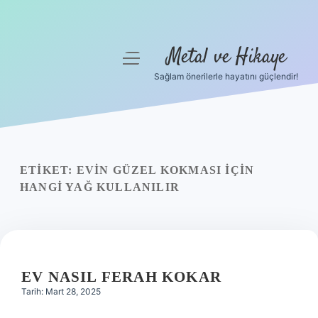
Metal ve Hikaye
menüyü
aç
Sağlam önerilerle hayatını güçlendir!
Anasayfa
Gizlilik Politikası
Yasal Uyarı
ETIKET:
EVIN GÜZEL KOKMASI IÇIN
HANGI YAĞ KULLANILIR
Hakkımızda
EV NASIL FERAH KOKAR
Tarih: Mart 28, 2025