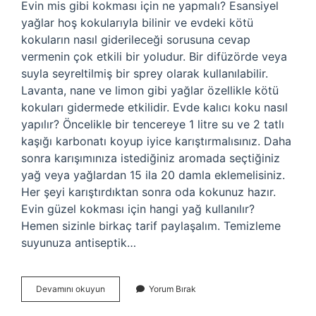
Evin mis gibi kokması için ne yapmalı? Esansiyel
yağlar hoş kokularıyla bilinir ve evdeki kötü
kokuların nasıl giderileceği sorusuna cevap
vermenin çok etkili bir yoludur. Bir difüzörde veya
suyla seyreltilmiş bir sprey olarak kullanılabilir.
Lavanta, nane ve limon gibi yağlar özellikle kötü
kokuları gidermede etkilidir. Evde kalıcı koku nasıl
yapılır? Öncelikle bir tencereye 1 litre su ve 2 tatlı
kaşığı karbonatı koyup iyice karıştırmalısınız. Daha
sonra karışımınıza istediğiniz aromada seçtiğiniz
yağ veya yağlardan 15 ila 20 damla eklemelisiniz.
Her şeyi karıştırdıktan sonra oda kokunuz hazır.
Evin güzel kokması için hangi yağ kullanılır?
Hemen sizinle birkaç tarif paylaşalım. Temizleme
suyunuza antiseptik…
Ev
Devamını okuyun
Yorum Bırak
Nasıl
Ferah