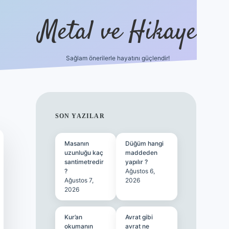
Metal ve Hikaye
Sağlam önerilerle hayatını güçlendir!
ttps://betci.co/
famecasino güncel giriş
vdcasino güncel giri
SIDEBAR
SON YAZILAR
Masanın
Düğüm hangi
uzunluğu kaç
maddeden
santimetredir
yapılır ?
?
Ağustos 6,
Ağustos 7,
2026
2026
Kur’an
Avrat gibi
okumanın
avrat ne