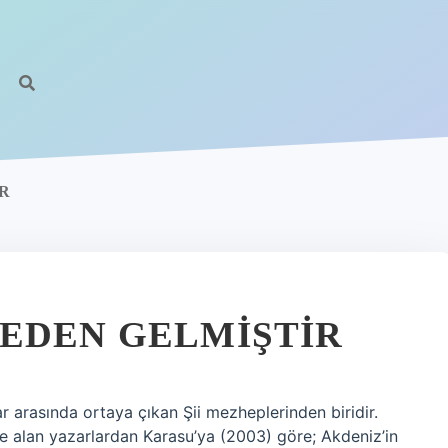
h
R
EDEN GELMIŞTIR
r arasında ortaya çıkan Şii mezheplerinden biridir.
e alan yazarlardan Karasu’ya (2003) göre; Akdeniz’in