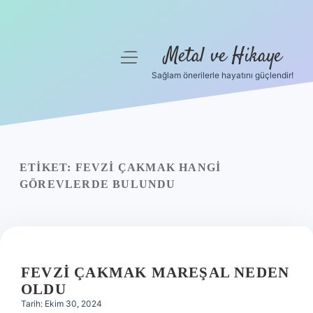
Metal ve Hikaye
menüyü
aç
Sağlam önerilerle hayatını güçlendir!
Anasayfa
Gizlilik Politikası
Yasal Uyarı
ETIKET:
FEVZI ÇAKMAK HANGI
GÖREVLERDE BULUNDU
Hakkımızda
FEVZI ÇAKMAK MAREŞAL NEDEN
OLDU
Tarih: Ekim 30, 2024