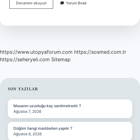
Fevzi
Devamını okuyun
Yorum Bırak
Çakmak
Mareşal
Neden
Oldu
https://www.utopyaforum.com
https://sosmed.com.tr
https://seheryeli.com
Sitemap
SIDEBAR
SON YAZILAR
Masanın uzunluğu kaç santimetredir ?
Ağustos 7, 2026
Düğüm hangi maddeden yapılır ?
Ağustos 6, 2026