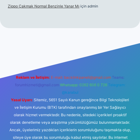
Zippo Çakmak Normal Benzinle Yanar Mı
için
admin
üncel giriş
betexper.xyz
tulipbet giriş
Reklam ve İletişim:
E-mail:
backlinkpaneli@gmail.com
Teams:
forumhizmeti@gmail.com
Whatsapp: 0262 606 0 726
Telegram:
@karabul
Yasal Uyarı:
Sitemiz, 5651 Sayılı Kanun gereğince Bilgi Teknolojileri
ve İletişim Kurumu (BTK) tarafından onaylanmış bir Yer Sağlayıcı
olarak hizmet vermektedir. Bu nedenle, sitedeki içerikleri proaktif
olarak denetleme veya araştırma yükümlülüğümüz bulunmamaktadır.
Ancak, üyelerimiz yazdıkları içeriklerin sorumluluğunu taşımakta olup,
siteye üye olarak bu sorumluluğu kabul etmiş sayılırlar. Bu internet