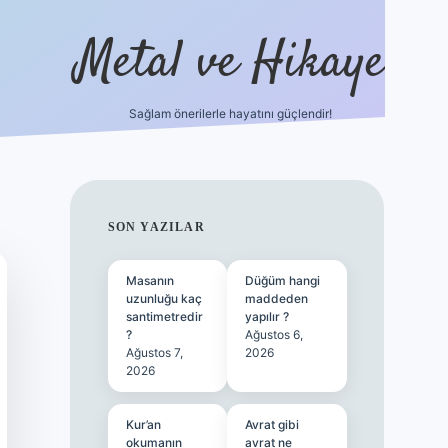
Metal ve Hikaye
Sağlam önerilerle hayatını güçlendir!
ttps://betci.co/
famecasino güncel giriş
vdcasino güncel giri
SIDEBAR
SON YAZILAR
Masanın
Düğüm hangi
uzunluğu kaç
maddeden
santimetredir
yapılır ?
?
Ağustos 6,
Ağustos 7,
2026
2026
Kur’an
Avrat gibi
okumanın
avrat ne