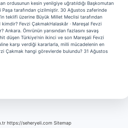
an ordusunun kesin yenilgiye uğratıldığı Başkomutan
 Paşa tarafından çizilmiştir. 30 Ağustos zaferinde
n teklifi üzerine Büyük Millet Meclisi tarafından
l kimdir? Fevzi ÇakmakHalaskâr · Mareşal Fevzi
? Ankara. Ömrünün yarısından fazlasını savaş
t düşen Türkiye’nin ikinci ve son Mareşali Fevzi
ine karşı verdiği kararlarla, milli mücadelenin en
 Fevzi Çakmak hangi görevlerde bulundu? 31 Ağustos
.tr
https://seheryeli.com
Sitemap