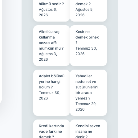
hükmü nedir ?
demek ?
Ağustos 6,
Ağustos 5,
2026
2026
Alkollü araç
Kesir ne
kullanma
demek örnek
cezası affı
?
mümkün mü ?
Temmuz 30,
Ağustos 3,
2026
2026
Adalet bölümü
Yahudiler
yerine hangi
neden et ve
bölüm ?
süt ürünlerini
Temmuz 30,
bir arada
2026
yemez ?
Temmuz 29,
2026
Kredi kartında
Kendini seven
vade farkı ne
insana ne
demek ?
denir ?