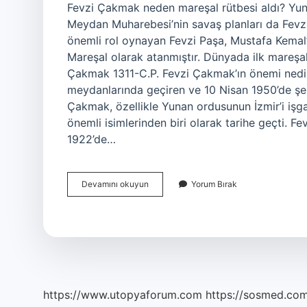
Fevzi Çakmak neden mareşal rütbesi aldı? Yun
Meydan Muharebesi’nin savaş planları da Fevzi
önemli rol oynayan Fevzi Paşa, Mustafa Kemal’i
Mareşal olarak atanmıştır. Dünyada ilk mareşa
Çakmak 1311-C.P. Fevzi Çakmak’ın önemi nedir
meydanlarında geçiren ve 10 Nisan 1950’de şehi
Çakmak, özellikle Yunan ordusunun İzmir’i işgal
önemli isimlerinden biri olarak tarihe geçti.
1922’de…
Fevzi
Devamını okuyun
Yorum Bırak
Çakmak
Mareşal
Neden
Oldu
https://www.utopyaforum.com
https://sosmed.com