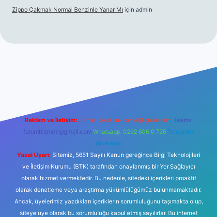
Zippo Çakmak Normal Benzinle Yanar Mı
için
admin
üncel giriş
betexper.xyz
tulipbet giriş
Reklam ve İletişim:
E-mail:
backlinkpaneli@gmail.com
Teams:
forumhizmeti@gmail.com
Whatsapp: 0262 606 0 726
Telegram:
@karabul
Yasal Uyarı:
Sitemiz, 5651 Sayılı Kanun gereğince Bilgi Teknolojileri
ve İletişim Kurumu (BTK) tarafından onaylanmış bir Yer Sağlayıcı
olarak hizmet vermektedir. Bu nedenle, sitedeki içerikleri proaktif
olarak denetleme veya araştırma yükümlülüğümüz bulunmamaktadır.
Ancak, üyelerimiz yazdıkları içeriklerin sorumluluğunu taşımakta olup,
siteye üye olarak bu sorumluluğu kabul etmiş sayılırlar. Bu internet