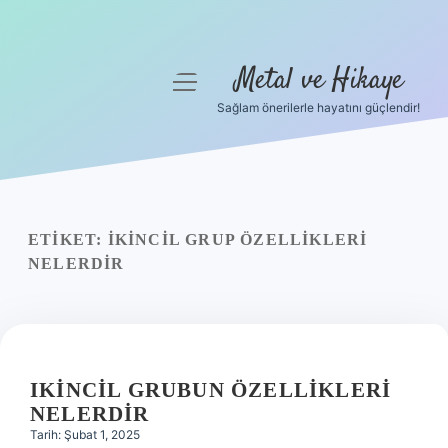
Metal ve Hikaye
menüyü
aç
Sağlam önerilerle hayatını güçlendir!
Anasayfa
Gizlilik Politikası
Yasal Uyarı
ETIKET:
İKINCIL GRUP ÖZELLIKLERI
NELERDIR
Hakkımızda
IKINCIL GRUBUN ÖZELLIKLERI
NELERDIR
Tarih: Şubat 1, 2025