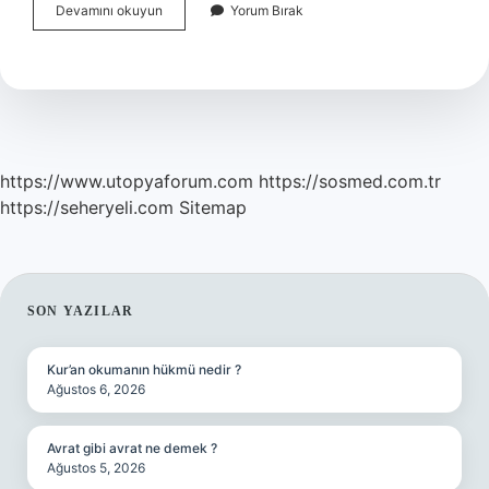
Ikincil
Devamını okuyun
Yorum Bırak
Grubun
Özellikleri
Nelerdir
https://www.utopyaforum.com
https://sosmed.com.tr
https://seheryeli.com
Sitemap
SIDEBAR
SON YAZILAR
Kur’an okumanın hükmü nedir ?
Ağustos 6, 2026
Avrat gibi avrat ne demek ?
Ağustos 5, 2026