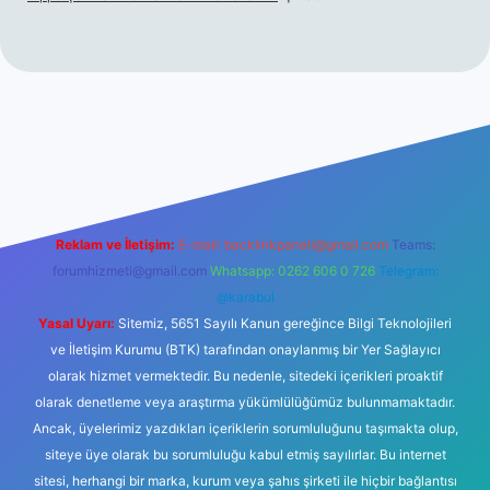
üncel giriş
betexper.xyz
tulipbet giriş
Reklam ve İletişim:
E-mail:
backlinkpaneli@gmail.com
Teams:
forumhizmeti@gmail.com
Whatsapp: 0262 606 0 726
Telegram:
@karabul
Yasal Uyarı:
Sitemiz, 5651 Sayılı Kanun gereğince Bilgi Teknolojileri
ve İletişim Kurumu (BTK) tarafından onaylanmış bir Yer Sağlayıcı
olarak hizmet vermektedir. Bu nedenle, sitedeki içerikleri proaktif
olarak denetleme veya araştırma yükümlülüğümüz bulunmamaktadır.
Ancak, üyelerimiz yazdıkları içeriklerin sorumluluğunu taşımakta olup,
siteye üye olarak bu sorumluluğu kabul etmiş sayılırlar. Bu internet
sitesi, herhangi bir marka, kurum veya şahıs şirketi ile hiçbir bağlantısı