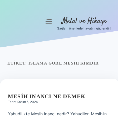
Metal ve Hikaye
menüyü
aç
Sağlam önerilerle hayatını güçlendir!
Anasayfa
Gizlilik Politikası
Yasal Uyarı
ETIKET:
İSLAMA GÖRE MESIH KIMDIR
Hakkımızda
MESIH INANCI NE DEMEK
Tarih: Kasım 5, 2024
Yahudilikte Mesih inancı nedir? Yahudiler, Mesih’in