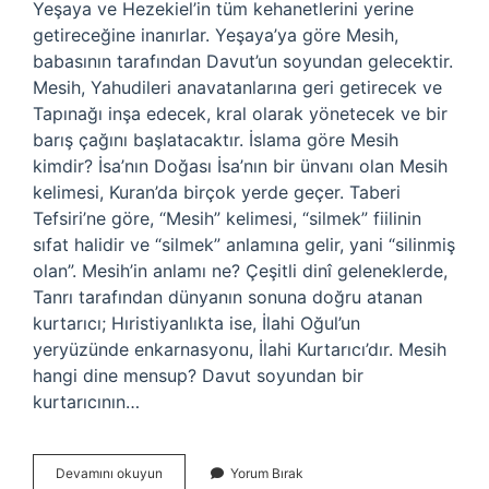
Yeşaya ve Hezekiel’in tüm kehanetlerini yerine
getireceğine inanırlar. Yeşaya’ya göre Mesih,
babasının tarafından Davut’un soyundan gelecektir.
Mesih, Yahudileri anavatanlarına geri getirecek ve
Tapınağı inşa edecek, kral olarak yönetecek ve bir
barış çağını başlatacaktır. İslama göre Mesih
kimdir? İsa’nın Doğası İsa’nın bir ünvanı olan Mesih
kelimesi, Kuran’da birçok yerde geçer. Taberi
Tefsiri’ne göre, “Mesih” kelimesi, “silmek” fiilinin
sıfat halidir ve “silmek” anlamına gelir, yani “silinmiş
olan”. Mesih’in anlamı ne? Çeşitli dinî geleneklerde,
Tanrı tarafından dünyanın sonuna doğru atanan
kurtarıcı; Hıristiyanlıkta ise, İlahi Oğul’un
yeryüzünde enkarnasyonu, İlahi Kurtarıcı’dır. Mesih
hangi dine mensup? Davut soyundan bir
kurtarıcının…
Mesih
Devamını okuyun
Yorum Bırak