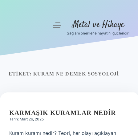
Metal ve Hikaye
menüyü
aç
Sağlam önerilerle hayatını güçlendir!
Anasayfa
Gizlilik Politikası
Yasal Uyarı
ETIKET:
KURAM NE DEMEK SOSYOLOJI
Hakkımızda
KARMAŞIK KURAMLAR NEDIR
Tarih: Mart 26, 2025
Kuram kuramı nedir? Teori, her olayı açıklayan