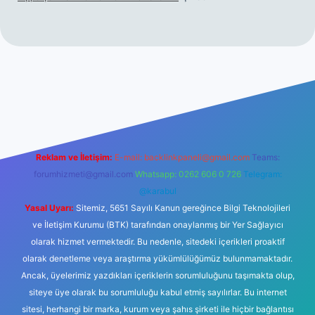
üncel giriş
betexper.xyz
tulipbet giriş
Reklam ve İletişim:
E-mail:
backlinkpaneli@gmail.com
Teams:
forumhizmeti@gmail.com
Whatsapp: 0262 606 0 726
Telegram:
@karabul
Yasal Uyarı:
Sitemiz, 5651 Sayılı Kanun gereğince Bilgi Teknolojileri
ve İletişim Kurumu (BTK) tarafından onaylanmış bir Yer Sağlayıcı
olarak hizmet vermektedir. Bu nedenle, sitedeki içerikleri proaktif
olarak denetleme veya araştırma yükümlülüğümüz bulunmamaktadır.
Ancak, üyelerimiz yazdıkları içeriklerin sorumluluğunu taşımakta olup,
siteye üye olarak bu sorumluluğu kabul etmiş sayılırlar. Bu internet
sitesi, herhangi bir marka, kurum veya şahıs şirketi ile hiçbir bağlantısı