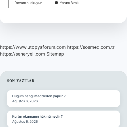
Mesih
Devamını okuyun
Yorum Bırak
Inancı
Ne
Demek
https://www.utopyaforum.com
https://sosmed.com.tr
https://seheryeli.com
Sitemap
SIDEBAR
SON YAZILAR
Düğüm hangi maddeden yapılır ?
Ağustos 6, 2026
Kur’an okumanın hükmü nedir ?
Ağustos 6, 2026