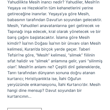
Yahudilikte Mesih inancı nedir? Yahudiler, Mesih’in
Yeşaya ve Hezekiel’in tüm kehanetlerini yerine
getireceğine inanırlar. Yeşaya’ya göre Mesih,
babasının tarafından Davut’un soyundan gelecektir.
Mesih, Yahudileri anavatanlarına geri getirecek ve
Tapınağı inşa edecek, kral olarak yönetecek ve bir
barış çağını başlatacaktır. İslama göre Mesih
kimdir? İsa’nın Doğası İsa’nın bir ünvanı olan Mesih
kelimesi, Kuran’da birçok yerde geçer. Taberi
Tefsiri’ne göre, “Mesih” kelimesi, “silmek” fiilinin
sıfat halidir ve “silmek” anlamına gelir, yani “silinmiş
olan”. Mesih’in anlamı ne? Çeşitli dinî geleneklerde,
Tanrı tarafından dünyanın sonuna doğru atanan
kurtarıcı; Hıristiyanlıkta ise, İlahi Oğul’un
yeryüzünde enkarnasyonu, İlahi Kurtarıcı’dır. Mesih
hangi dine mensup? Davut soyundan bir
kurtarıcının…