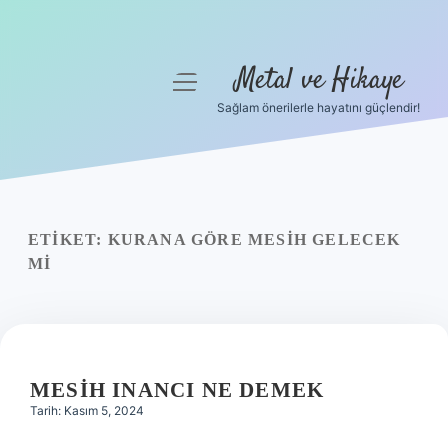
Metal ve Hikaye
menüyü
aç
Sağlam önerilerle hayatını güçlendir!
Anasayfa
Gizlilik Politikası
Yasal Uyarı
ETIKET:
KURANA GÖRE MESIH GELECEK
MI
Hakkımızda
MESIH INANCI NE DEMEK
Tarih: Kasım 5, 2024