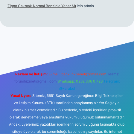
Zippo Çakmak Normal Benzinle Yanar Mı
için
admin
casino güncel giriş
betexper.xyz
tulipbet giriş
Reklam ve İletişim:
E-mail:
backlinkpaneli@gmail.com
Teams:
forumhizmeti@gmail.com
Whatsapp: 0262 606 0 726
Telegram:
@karabul
Yasal Uyarı:
Sitemiz, 5651 Sayılı Kanun gereğince Bilgi Teknolojileri
ve İletişim Kurumu (BTK) tarafından onaylanmış bir Yer Sağlayıcı
olarak hizmet vermektedir. Bu nedenle, sitedeki içerikleri proaktif
olarak denetleme veya araştırma yükümlülüğümüz bulunmamaktadır.
Ancak, üyelerimiz yazdıkları içeriklerin sorumluluğunu taşımakta olup,
siteye üye olarak bu sorumluluğu kabul etmiş sayılırlar. Bu internet