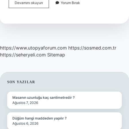
Fevzi
Devamını okuyun
Yorum Bırak
Çakmak
Mareşal
Neden
Oldu
https://www.utopyaforum.com
https://sosmed.com.tr
https://seheryeli.com
Sitemap
SIDEBAR
SON YAZILAR
Masanın uzunluğu kaç santimetredir ?
Ağustos 7, 2026
Düğüm hangi maddeden yapılır ?
Ağustos 6, 2026