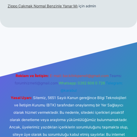
Zippo Çakmak Normal Benzinle Yanar Mı
için
admin
güncel giriş
betexper.xyz
tulipbet giriş
Reklam ve İletişim:
E-mail:
backlinkpaneli@gmail.com
Teams:
forumhizmeti@gmail.com
Whatsapp: 0262 606 0 726
Telegram:
@karabul
Yasal Uyarı:
Sitemiz, 5651 Sayılı Kanun gereğince Bilgi Teknolojileri
ve İletişim Kurumu (BTK) tarafından onaylanmış bir Yer Sağlayıcı
olarak hizmet vermektedir. Bu nedenle, sitedeki içerikleri proaktif
olarak denetleme veya araştırma yükümlülüğümüz bulunmamaktadır.
Ancak, üyelerimiz yazdıkları içeriklerin sorumluluğunu taşımakta olup,
siteye üye olarak bu sorumluluğu kabul etmiş sayılırlar. Bu internet