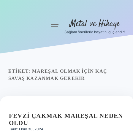
Metal ve Hikaye
menüyü
aç
Sağlam önerilerle hayatını güçlendir!
Anasayfa
Gizlilik Politikası
Yasal Uyarı
ETIKET:
MAREŞAL OLMAK IÇIN KAÇ
SAVAŞ KAZANMAK GEREKIR
Hakkımızda
FEVZI ÇAKMAK MAREŞAL NEDEN
OLDU
Tarih: Ekim 30, 2024