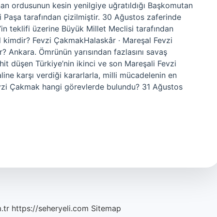
an ordusunun kesin yenilgiye uğratıldığı Başkomutan
 Paşa tarafından çizilmiştir. 30 Ağustos zaferinde
n teklifi üzerine Büyük Millet Meclisi tarafından
l kimdir? Fevzi ÇakmakHalaskâr · Mareşal Fevzi
? Ankara. Ömrünün yarısından fazlasını savaş
t düşen Türkiye’nin ikinci ve son Mareşali Fevzi
ine karşı verdiği kararlarla, milli mücadelenin en
 Fevzi Çakmak hangi görevlerde bulundu? 31 Ağustos
.tr
https://seheryeli.com
Sitemap