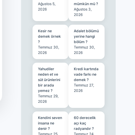
Ağustos 5,
mümkün mü ?
2026
Ağustos 3,
2026
Kesir ne
Adalet bölümü
demek örnek
yerine hangi
?
bölüm ?
Temmuz 30,
Temmuz 30,
2026
2026
Yahudiler
Kredi kartında
neden et ve
vade farkı ne
süt ürünlerini
demek ?
bir arada
Temmuz 27,
yemez ?
2026
Temmuz 29,
2026
Kendini seven
60 derecelik
insana ne
açı kaç
denir ?
radyandır ?
Temmuz 25,
Temmuz 24,