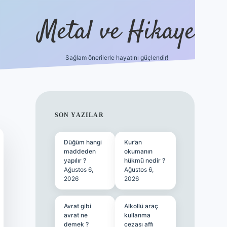
Metal ve Hikaye
Sağlam önerilerle hayatını güçlendir!
ttps://betci.co/
famecasino güncel giriş
vdcasino güncel giri
SIDEBAR
SON YAZILAR
Düğüm hangi
Kur’an
maddeden
okumanın
yapılır ?
hükmü nedir ?
Ağustos 6,
Ağustos 6,
2026
2026
Avrat gibi
Alkollü araç
avrat ne
kullanma
demek ?
cezası affı