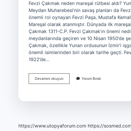
Fevzi Çakmak neden mareşal rütbesi aldı? Yun
Meydan Muharebesi’nin savaş planları da Fevzi
önemli rol oynayan Fevzi Paşa, Mustafa Kemal’i
Mareşal olarak atanmıştır. Dünyada ilk mareşa
Çakmak 1311-C.P. Fevzi Çakmak’ın önemi nedir
meydanlarında geçiren ve 10 Nisan 1950’de şehi
Çakmak, özellikle Yunan ordusunun İzmir’i işgal
önemli isimlerinden biri olarak tarihe geçti.
1922’de…
Fevzi
Devamını okuyun
Yorum Bırak
Çakmak
Mareşal
Neden
Oldu
https://www.utopyaforum.com
https://sosmed.com