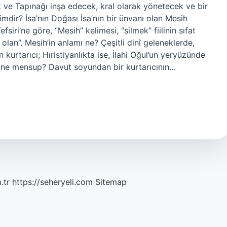
k ve Tapınağı inşa edecek, kral olarak yönetecek ve bir
imdir? İsa’nın Doğası İsa’nın bir ünvanı olan Mesih
siri’ne göre, “Mesih” kelimesi, “silmek” fiilinin sıfat
ş olan”. Mesih’in anlamı ne? Çeşitli dinî geleneklerde,
urtarıcı; Hıristiyanlıkta ise, İlahi Oğul’un yeryüzünde
 dine mensup? Davut soyundan bir kurtarıcının…
.tr
https://seheryeli.com
Sitemap