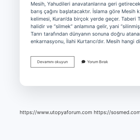
Mesih, Yahudileri anavatanlarına geri getirece
barış çağını başlatacaktır. İslama göre Mesih k
kelimesi, Kuran’da birçok yerde geçer. Taberi Tef
halidir ve “silmek” anlamına gelir, yani “silinmi
Tanrı tarafından dünyanın sonuna doğru atanan k
enkarnasyonu, İlahi Kurtarıcı’dır. Mesih hangi
Mesih
Devamını okuyun
Yorum Bırak
Inancı
Ne
Demek
https://www.utopyaforum.com
https://sosmed.com