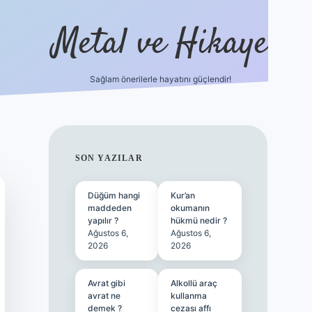
Metal ve Hikaye
Sağlam önerilerle hayatını güçlendir!
https://betci.co/
famecasino güncel giriş
vdcasin
SIDEBAR
SON YAZILAR
Düğüm hangi
Kur’an
maddeden
okumanın
yapılır ?
hükmü nedir ?
Ağustos 6,
Ağustos 6,
2026
2026
Avrat gibi
Alkollü araç
avrat ne
kullanma
demek ?
cezası affı