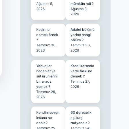
Ağustos 5,
mümkün mü ?
2026
Ağustos 3,
2026
Kesir ne
Adalet bölümü
demek örnek
yerine hangi
?
bölüm ?
Temmuz 30,
Temmuz 30,
2026
2026
Yahudiler
Kredi kartında
neden et ve
vade farkı ne
süt ürünlerini
demek ?
bir arada
Temmuz 27,
yemez ?
2026
Temmuz 29,
2026
Kendini seven
60 derecelik
insana ne
açı kaç
denir ?
radyandır ?
Temmuz 25,
Temmuz 24,