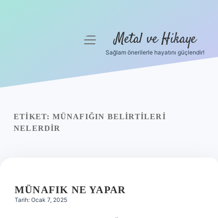
Metal ve Hikaye
menüyü
aç
Sağlam önerilerle hayatını güçlendir!
Anasayfa
Gizlilik Politikası
Yasal Uyarı
ETIKET:
MÜNAFIĞIN BELIRTILERI
NELERDIR
Hakkımızda
MÜNAFIK NE YAPAR
Tarih: Ocak 7, 2025