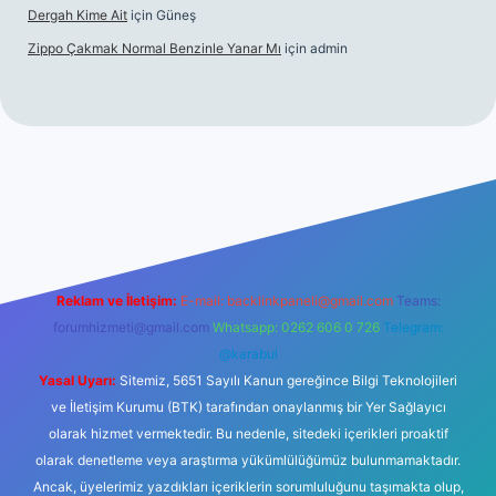
Dergah Kime Ait
için
Güneş
Zippo Çakmak Normal Benzinle Yanar Mı
için
admin
üncel giriş
betexper.xyz
tulipbet giriş
Reklam ve İletişim:
E-mail:
backlinkpaneli@gmail.com
Teams:
forumhizmeti@gmail.com
Whatsapp: 0262 606 0 726
Telegram:
@karabul
Yasal Uyarı:
Sitemiz, 5651 Sayılı Kanun gereğince Bilgi Teknolojileri
ve İletişim Kurumu (BTK) tarafından onaylanmış bir Yer Sağlayıcı
olarak hizmet vermektedir. Bu nedenle, sitedeki içerikleri proaktif
olarak denetleme veya araştırma yükümlülüğümüz bulunmamaktadır.
Ancak, üyelerimiz yazdıkları içeriklerin sorumluluğunu taşımakta olup,