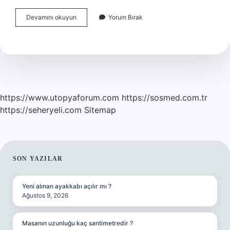
Münafık
Devamını okuyun
Yorum Bırak
Ne
Yapar
https://www.utopyaforum.com
https://sosmed.com.tr
https://seheryeli.com
Sitemap
SIDEBAR
SON YAZILAR
Yeni alınan ayakkabı açılır mı ?
Ağustos 9, 2026
Masanın uzunluğu kaç santimetredir ?