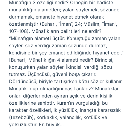
Münafığın 3 özelliği nedir? Örneğin bir hadiste
münafıklığın alametleri; yalan söylemek, sözünde
durmamak, emanete hıyanet etmek olarak
özetlenmiştir (Buhari, “İman”, 24; Müslim, “İman”,
107-108). Münafıkların belirtileri nelerdir?
“Münafığın alameti üçtür: Konuştuğu zaman yalan
söyler, söz verdiği zaman sözünde durmaz,
kendisine bir şey emanet edildiğinde hıyanet eder.”
[Buhari] Münafıklığın 4 alameti nedir? Birincisi,
konuşurken yalan söyler. İkincisi, verdiği sözü
tutmaz. Üçüncüsü, güveni boşa çıkarır.
Dördüncüsü, biriyle tartışırken kötü sözler kullanır.
Münafık olup olmadığını nasıl anlarız? Münafıklar,
onları diğerlerinden ayıran açık ve derin kişilik
özelliklerine sahiptir. Kuran’ın vurguladığı bu
karakter özellikleri, ikiyüzlülük, inançta kararsızlık
(tezebzüb), korkaklık, yalancılık, kötülük ve
yolsuzluktur. En büyük…