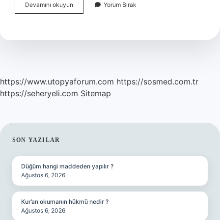
Nusayriler
Devamını okuyun
Yorum Bırak
Nereden
Gelmiştir
https://www.utopyaforum.com
https://sosmed.com.tr
https://seheryeli.com
Sitemap
SIDEBAR
SON YAZILAR
Düğüm hangi maddeden yapılır ?
Ağustos 6, 2026
Kur’an okumanın hükmü nedir ?
Ağustos 6, 2026