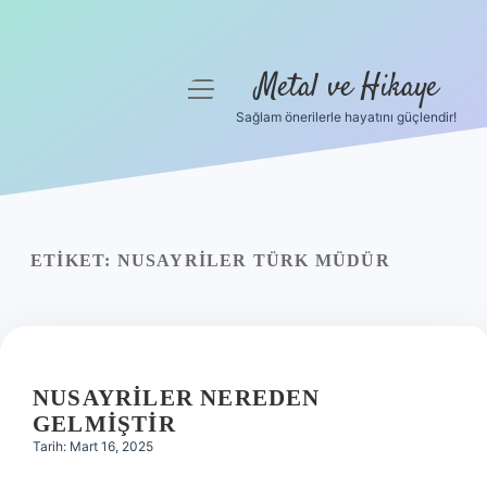
Metal ve Hikaye
menüyü
aç
Sağlam önerilerle hayatını güçlendir!
Anasayfa
Gizlilik Politikası
Yasal Uyarı
ETIKET:
NUSAYRILER TÜRK MÜDÜR
Hakkımızda
NUSAYRILER NEREDEN
GELMIŞTIR
Tarih: Mart 16, 2025