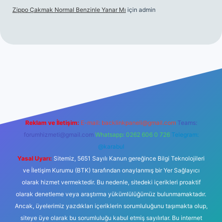
Zippo Çakmak Normal Benzinle Yanar Mı
için
admin
üncel giriş
betexper.xyz
tulipbet giriş
Reklam ve İletişim:
E-mail:
backlinkpaneli@gmail.com
Teams:
forumhizmeti@gmail.com
Whatsapp: 0262 606 0 726
Telegram:
@karabul
Yasal Uyarı:
Sitemiz, 5651 Sayılı Kanun gereğince Bilgi Teknolojileri
ve İletişim Kurumu (BTK) tarafından onaylanmış bir Yer Sağlayıcı
olarak hizmet vermektedir. Bu nedenle, sitedeki içerikleri proaktif
olarak denetleme veya araştırma yükümlülüğümüz bulunmamaktadır.
Ancak, üyelerimiz yazdıkları içeriklerin sorumluluğunu taşımakta olup,
siteye üye olarak bu sorumluluğu kabul etmiş sayılırlar. Bu internet