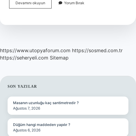
Mesih
Devamını okuyun
Yorum Bırak
Inancı
Ne
Demek
https://www.utopyaforum.com
https://sosmed.com.tr
https://seheryeli.com
Sitemap
SIDEBAR
SON YAZILAR
Masanın uzunluğu kaç santimetredir ?
Ağustos 7, 2026
Düğüm hangi maddeden yapılır ?
Ağustos 6, 2026