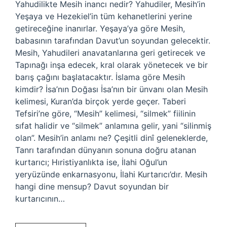
Yahudilikte Mesih inancı nedir? Yahudiler, Mesih’in
Yeşaya ve Hezekiel’in tüm kehanetlerini yerine
getireceğine inanırlar. Yeşaya’ya göre Mesih,
babasının tarafından Davut’un soyundan gelecektir.
Mesih, Yahudileri anavatanlarına geri getirecek ve
Tapınağı inşa edecek, kral olarak yönetecek ve bir
barış çağını başlatacaktır. İslama göre Mesih
kimdir? İsa’nın Doğası İsa’nın bir ünvanı olan Mesih
kelimesi, Kuran’da birçok yerde geçer. Taberi
Tefsiri’ne göre, “Mesih” kelimesi, “silmek” fiilinin
sıfat halidir ve “silmek” anlamına gelir, yani “silinmiş
olan”. Mesih’in anlamı ne? Çeşitli dinî geleneklerde,
Tanrı tarafından dünyanın sonuna doğru atanan
kurtarıcı; Hıristiyanlıkta ise, İlahi Oğul’un
yeryüzünde enkarnasyonu, İlahi Kurtarıcı’dır. Mesih
hangi dine mensup? Davut soyundan bir
kurtarıcının…