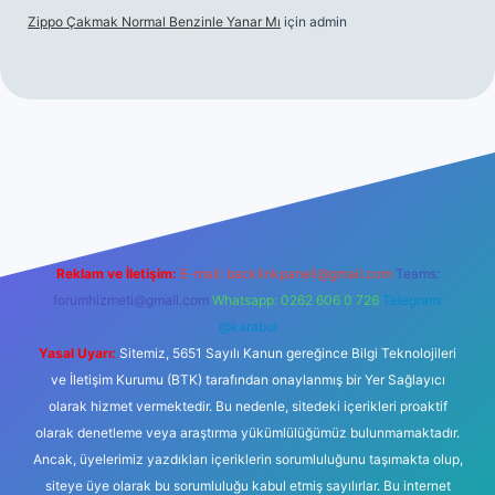
Zippo Çakmak Normal Benzinle Yanar Mı
için
admin
vdcasino güncel giriş
betexper.xyz
tulipbet giriş
Reklam ve İletişim:
E-mail:
backlinkpaneli@gmail.com
Teams:
forumhizmeti@gmail.com
Whatsapp: 0262 606 0 726
Telegram:
@karabul
Yasal Uyarı:
Sitemiz, 5651 Sayılı Kanun gereğince Bilgi Teknolojileri
ve İletişim Kurumu (BTK) tarafından onaylanmış bir Yer Sağlayıcı
olarak hizmet vermektedir. Bu nedenle, sitedeki içerikleri proaktif
olarak denetleme veya araştırma yükümlülüğümüz bulunmamaktadır.
Ancak, üyelerimiz yazdıkları içeriklerin sorumluluğunu taşımakta olup,
siteye üye olarak bu sorumluluğu kabul etmiş sayılırlar. Bu internet