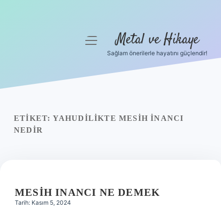
Metal ve Hikaye
menüyü
aç
Sağlam önerilerle hayatını güçlendir!
Anasayfa
Gizlilik Politikası
Yasal Uyarı
ETIKET:
YAHUDILIKTE MESIH INANCI
NEDIR
Hakkımızda
MESIH INANCI NE DEMEK
Tarih: Kasım 5, 2024