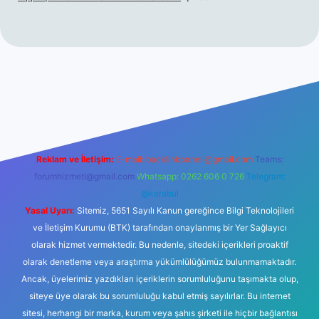
üncel giriş
betexper.xyz
tulipbet giriş
Reklam ve İletişim:
E-mail:
backlinkpaneli@gmail.com
Teams:
forumhizmeti@gmail.com
Whatsapp: 0262 606 0 726
Telegram:
@karabul
Yasal Uyarı:
Sitemiz, 5651 Sayılı Kanun gereğince Bilgi Teknolojileri
ve İletişim Kurumu (BTK) tarafından onaylanmış bir Yer Sağlayıcı
olarak hizmet vermektedir. Bu nedenle, sitedeki içerikleri proaktif
olarak denetleme veya araştırma yükümlülüğümüz bulunmamaktadır.
Ancak, üyelerimiz yazdıkları içeriklerin sorumluluğunu taşımakta olup,
siteye üye olarak bu sorumluluğu kabul etmiş sayılırlar. Bu internet
sitesi, herhangi bir marka, kurum veya şahıs şirketi ile hiçbir bağlantısı