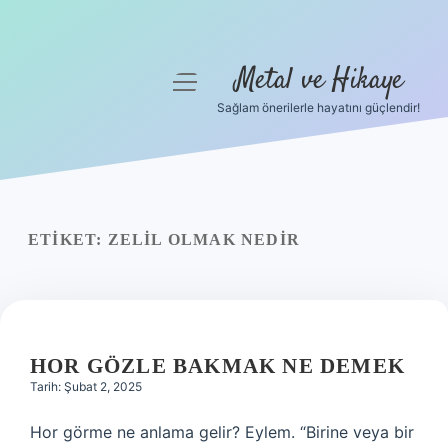
Metal ve Hikaye
menüyü
aç
Sağlam önerilerle hayatını güçlendir!
Anasayfa
Gizlilik Politikası
Yasal Uyarı
ETIKET:
ZELIL OLMAK NEDIR
Hakkımızda
HOR GÖZLE BAKMAK NE DEMEK
Tarih: Şubat 2, 2025
Hor görme ne anlama gelir? Eylem. “Birine veya bir