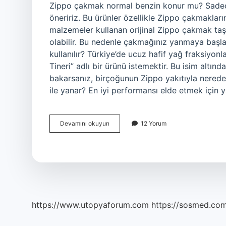
Zippo çakmak normal benzin konur mu? Sadece ori
öneririz. Bu ürünler özellikle Zippo çakmakları
malzemeler kullanan orijinal Zippo çakmak taşl
olabilir. Bu nedenle çakmağınız yanmaya başl
kullanılır? Türkiye’de ucuz hafif yağ fraksiyon
Tineri” adlı bir ürünü istemektir. Bu isim altın
bakarsanız, birçoğunun Zippo yakıtıyla neredey
ile yanar? En iyi performansı elde etmek için y
Zippo
Devamını okuyun
12 Yorum
Çakmak
Normal
Benzinle
Yanar
Mı
https://www.utopyaforum.com
https://sosmed.com