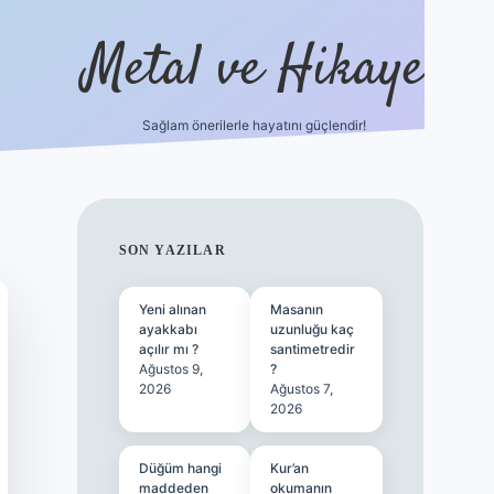
Metal ve Hikaye
Sağlam önerilerle hayatını güçlendir!
https://betci.co/
famecasino gün
SIDEBAR
SON YAZILAR
Yeni alınan
Masanın
ayakkabı
uzunluğu kaç
açılır mı ?
santimetredir
Ağustos 9,
?
2026
Ağustos 7,
2026
Düğüm hangi
Kur’an
maddeden
okumanın