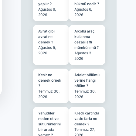
yapılır ?
hükmü nedir ?
Ağustos 6,
Ağustos 6,
2026
2026
Avrat gibi
Alkollü araç
avrat ne
kullanma
demek ?
cezası affı
Ağustos 5,
mümkün mü ?
2026
Ağustos 3,
2026
Kesir ne
Adalet bölümü
demek örnek
yerine hangi
?
bölüm ?
Temmuz 30,
Temmuz 30,
2026
2026
Yahudiler
Kredi kartında
neden et ve
vade farkı ne
süt ürünlerini
demek ?
bir arada
Temmuz 27,
yemez ?
2026