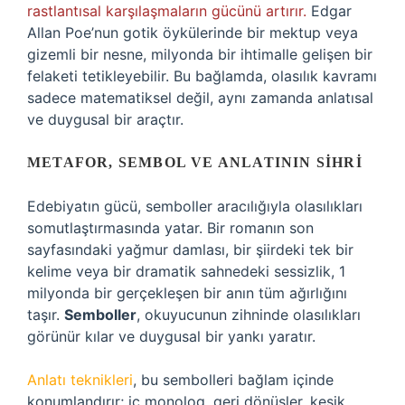
rastlantısal karşılaşmaların gücünü artırır.
Edgar
Allan Poe’nun gotik öykülerinde bir mektup veya
gizemli bir nesne, milyonda bir ihtimalle gelişen bir
felaketi tetikleyebilir. Bu bağlamda, olasılık kavramı
sadece matematiksel değil, aynı zamanda anlatısal
ve duygusal bir araçtır.
METAFOR, SEMBOL VE ANLATININ SIHRI
Edebiyatın gücü, semboller aracılığıyla olasılıkları
somutlaştırmasında yatar. Bir romanın son
sayfasındaki yağmur damlası, bir şiirdeki tek bir
kelime veya bir dramatik sahnedeki sessizlik, 1
milyonda bir gerçekleşen bir anın tüm ağırlığını
taşır.
Semboller
, okuyucunun zihninde olasılıkları
görünür kılar ve duygusal bir yankı yaratır.
Anlatı teknikleri
, bu sembolleri bağlam içinde
konumlandırır; iç monolog, geri dönüşler, kesik