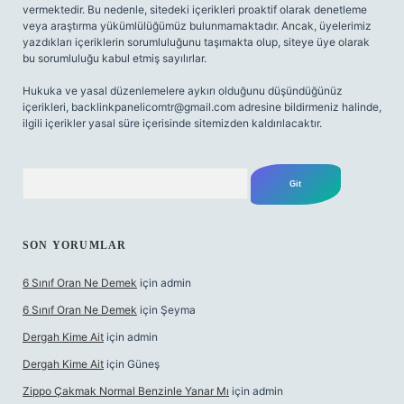
vermektedir. Bu nedenle, sitedeki içerikleri proaktif olarak denetleme
veya araştırma yükümlülüğümüz bulunmamaktadır. Ancak, üyelerimiz
yazdıkları içeriklerin sorumluluğunu taşımakta olup, siteye üye olarak
bu sorumluluğu kabul etmiş sayılırlar.
Hukuka ve yasal düzenlemelere aykırı olduğunu düşündüğünüz
içerikleri,
backlinkpanelicomtr@gmail.com
adresine bildirmeniz halinde,
ilgili içerikler yasal süre içerisinde sitemizden kaldırılacaktır.
Arama
SON YORUMLAR
6 Sınıf Oran Ne Demek
için
admin
6 Sınıf Oran Ne Demek
için
Şeyma
Dergah Kime Ait
için
admin
Dergah Kime Ait
için
Güneş
Zippo Çakmak Normal Benzinle Yanar Mı
için
admin