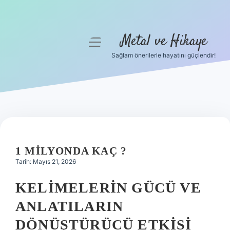
Metal ve Hikaye
menüyü
aç
Sağlam önerilerle hayatını güçlendir!
Anasayfa
Gizlilik Politikası
Yasal Uyarı
Hakkımızda
1 MILYONDA KAÇ ?
Tarih: Mayıs 21, 2026
KELIMELERIN GÜCÜ VE
ANLATILARIN
DÖNÜŞTÜRÜCÜ ETKISI