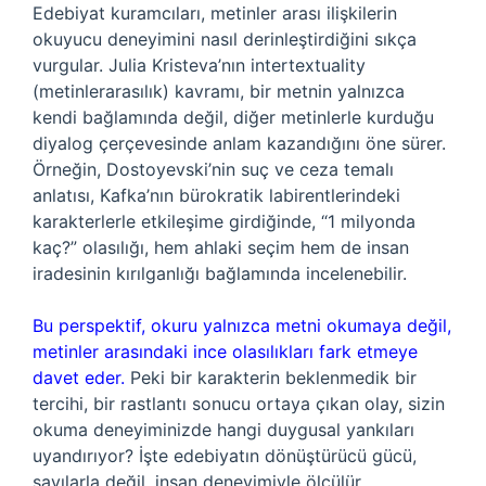
Edebiyat kuramcıları, metinler arası ilişkilerin
okuyucu deneyimini nasıl derinleştirdiğini sıkça
vurgular. Julia Kristeva’nın intertextuality
(metinlerarasılık) kavramı, bir metnin yalnızca
kendi bağlamında değil, diğer metinlerle kurduğu
diyalog çerçevesinde anlam kazandığını öne sürer.
Örneğin, Dostoyevski’nin suç ve ceza temalı
anlatısı, Kafka’nın bürokratik labirentlerindeki
karakterlerle etkileşime girdiğinde, “1 milyonda
kaç?” olasılığı, hem ahlaki seçim hem de insan
iradesinin kırılganlığı bağlamında incelenebilir.
Bu perspektif, okuru yalnızca metni okumaya değil,
metinler arasındaki ince olasılıkları fark etmeye
davet eder.
Peki bir karakterin beklenmedik bir
tercihi, bir rastlantı sonucu ortaya çıkan olay, sizin
okuma deneyiminizde hangi duygusal yankıları
uyandırıyor? İşte edebiyatın dönüştürücü gücü,
sayılarla değil, insan deneyimiyle ölçülür.