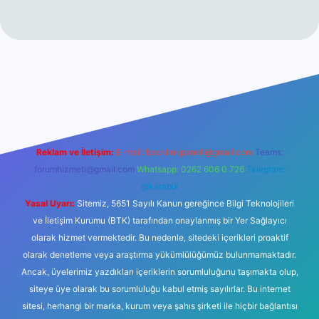
ş
betexper.xyz
tulipbet giriş
Reklam ve İletişim:
E-mail:
backlinkpaneli@gmail.com
Teams:
forumhizmeti@gmail.com
Whatsapp: 0262 606 0 726
Telegram:
@karabul
Yasal Uyarı:
Sitemiz, 5651 Sayılı Kanun gereğince Bilgi Teknolojileri
ve İletişim Kurumu (BTK) tarafından onaylanmış bir Yer Sağlayıcı
olarak hizmet vermektedir. Bu nedenle, sitedeki içerikleri proaktif
olarak denetleme veya araştırma yükümlülüğümüz bulunmamaktadır.
Ancak, üyelerimiz yazdıkları içeriklerin sorumluluğunu taşımakta olup,
siteye üye olarak bu sorumluluğu kabul etmiş sayılırlar. Bu internet
sitesi, herhangi bir marka, kurum veya şahıs şirketi ile hiçbir bağlantısı