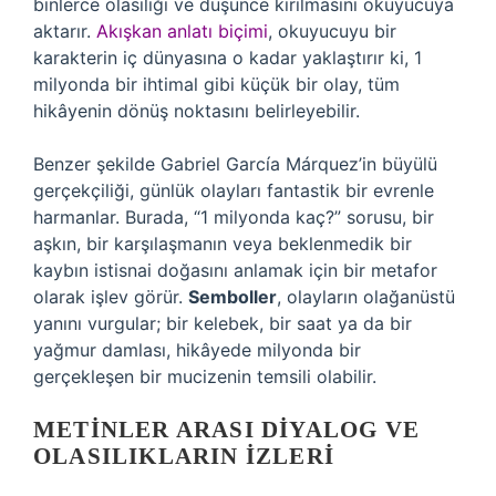
binlerce olasılığı ve düşünce kırılmasını okuyucuya
aktarır.
Akışkan anlatı biçimi
, okuyucuyu bir
karakterin iç dünyasına o kadar yaklaştırır ki, 1
milyonda bir ihtimal gibi küçük bir olay, tüm
hikâyenin dönüş noktasını belirleyebilir.
Benzer şekilde Gabriel García Márquez’in büyülü
gerçekçiliği, günlük olayları fantastik bir evrenle
harmanlar. Burada, “1 milyonda kaç?” sorusu, bir
aşkın, bir karşılaşmanın veya beklenmedik bir
kaybın istisnai doğasını anlamak için bir metafor
olarak işlev görür.
Semboller
, olayların olağanüstü
yanını vurgular; bir kelebek, bir saat ya da bir
yağmur damlası, hikâyede milyonda bir
gerçekleşen bir mucizenin temsili olabilir.
METINLER ARASI DIYALOG VE
OLASILIKLARIN İZLERI