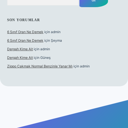
SON YORUMLAR
6 Sınıf Oran Ne Demek
için
admin
6 Sınıf Oran Ne Demek
için
Şeyma
Dergah Kime Ait
için
admin
Dergah Kime Ait
için
Güneş
Zippo Çakmak Normal Benzinle Yanar Mı
için
admin
ş
betexper.xyz
tulipbet giriş