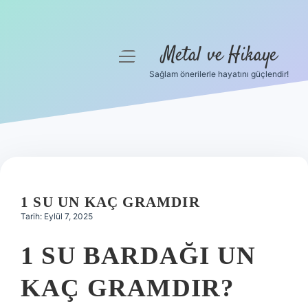
Metal ve Hikaye
menüyü
aç
Sağlam önerilerle hayatını güçlendir!
Anasayfa
Gizlilik Politikası
Yasal Uyarı
Hakkımızda
1 SU UN KAÇ GRAMDIR
Tarih: Eylül 7, 2025
1 SU BARDAĞI UN
KAÇ GRAMDIR?