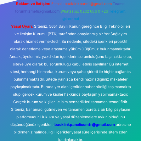
Reklam ve İletişim:
E-mail:
backlinkpaneli@gmail.com
Teams:
forumhizmeti@gmail.com
Whatsapp: 0262 606 0 726
Telegram:
@karabul
Yasal Uyarı:
Sitemiz, 5651 Sayılı Kanun gereğince Bilgi Teknolojileri
ve İletişim Kurumu (BTK) tarafından onaylanmış bir Yer Sağlayıcı
olarak hizmet vermektedir. Bu nedenle, sitedeki içerikleri proaktif
olarak denetleme veya araştırma yükümlülüğümüz bulunmamaktadır.
Ancak, üyelerimiz yazdıkları içeriklerin sorumluluğunu taşımakta olup,
siteye üye olarak bu sorumluluğu kabul etmiş sayılırlar. Bu internet
sitesi, herhangi bir marka, kurum veya şahıs şirketi ile hiçbir bağlantısı
bulunmamaktadır. Sitede yalnızca kendi hazırladığımız makaleler
paylaşılmaktadır. Burada yer alan içerikler haber niteliği taşımamakta
olup, gerçek kurum ve kişiler hakkında paylaşım yapılmamaktadır.
Gerçek kurum ve kişiler ile isim benzerlikleri tamamen tesadüfidir.
Sitemiz, kar amacı gütmeyen ve tamamen ücretsiz bir bilgi paylaşım
platformudur. Hukuka ve yasal düzenlemelere aykırı olduğunu
düşündüğünüz içerikleri,
backlinkpanelicomtr@gmail.com
adresine
bildirmeniz halinde, ilgili içerikler yasal süre içerisinde sitemizden
kaldırılacaktır.