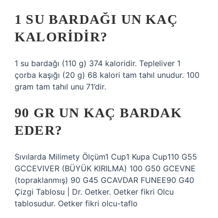
1 SU BARDAĞI UN KAÇ
KALORIDIR?
1 su bardağı (110 g) 374 kaloridir. Tepleliver 1
çorba kaşığı (20 g) 68 kalori tam tahıl unudur. 100
gram tam tahıl unu 71’dir.
90 GR UN KAÇ BARDAK
EDER?
Sıvılarda Milimety Ölçüm1 Cup1 Kupa Cup110 G55
GCCEVIVER (BÜYÜK KIRILMA) 100 G50 GCEVNE
(topraklanmış) 90 G45 GCAVDAR FUNEE90 G40
Çizgi Tablosu | Dr. Oetker. Oetker fikri Olcu
tablosudur. Oetker fikri olcu-taflo