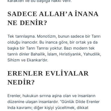
karakteri ile bu başlığa hakkı verir.
SADECE ALLAH’A INANA
NE DENIR?
Tek tanrılaşma. Monotizm, bunun sadece bir Tanrı
olduğu inancıdır. Bu inanca göre, bir ortak ya da
başka bir Tanrı Tanrısı yoktur. Bazı modern tek
tanrılı dinler Bahailik, İslam, Hıristiyanlık, Yahudilik,
Sihizm ve Ekankar’dır.
ERENLER EVLIYALAR
NEDIR?
Erenler, hukukun sırrına aşina olan ve insanların
düzenine ulaşan insanlardır. “Günlük Dilde Erenler
Inda kavramı; diğer kişiyi yüceltmek, dikkat