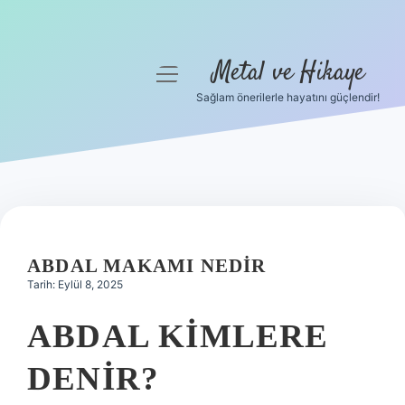
Metal ve Hikaye
menüyü
aç
Sağlam önerilerle hayatını güçlendir!
Anasayfa
Gizlilik Politikası
Yasal Uyarı
Hakkımızda
ABDAL MAKAMI NEDIR
Tarih: Eylül 8, 2025
ABDAL KIMLERE
DENIR?