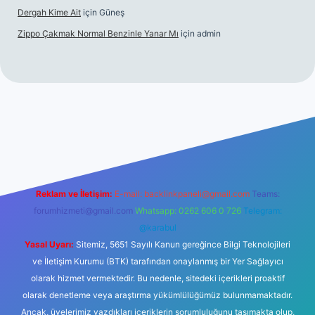
Dergah Kime Ait
için
Güneş
Zippo Çakmak Normal Benzinle Yanar Mı
için
admin
etexper.xyz
tulipbet giriş
Reklam ve İletişim:
E-mail:
backlinkpaneli@gmail.com
Teams:
forumhizmeti@gmail.com
Whatsapp: 0262 606 0 726
Telegram:
@karabul
Yasal Uyarı:
Sitemiz, 5651 Sayılı Kanun gereğince Bilgi Teknolojileri
ve İletişim Kurumu (BTK) tarafından onaylanmış bir Yer Sağlayıcı
olarak hizmet vermektedir. Bu nedenle, sitedeki içerikleri proaktif
olarak denetleme veya araştırma yükümlülüğümüz bulunmamaktadır.
Ancak, üyelerimiz yazdıkları içeriklerin sorumluluğunu taşımakta olup,