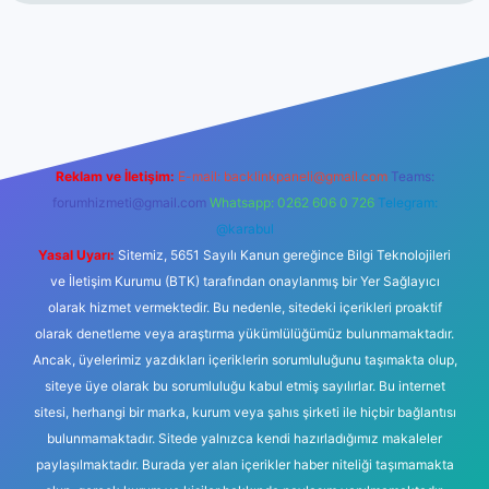
riş
betexper.xyz
tulipbet giriş
Reklam ve İletişim:
E-mail:
backlinkpaneli@gmail.com
Teams:
forumhizmeti@gmail.com
Whatsapp: 0262 606 0 726
Telegram:
@karabul
Yasal Uyarı:
Sitemiz, 5651 Sayılı Kanun gereğince Bilgi Teknolojileri
ve İletişim Kurumu (BTK) tarafından onaylanmış bir Yer Sağlayıcı
olarak hizmet vermektedir. Bu nedenle, sitedeki içerikleri proaktif
olarak denetleme veya araştırma yükümlülüğümüz bulunmamaktadır.
Ancak, üyelerimiz yazdıkları içeriklerin sorumluluğunu taşımakta olup,
siteye üye olarak bu sorumluluğu kabul etmiş sayılırlar. Bu internet
sitesi, herhangi bir marka, kurum veya şahıs şirketi ile hiçbir bağlantısı
bulunmamaktadır. Sitede yalnızca kendi hazırladığımız makaleler
paylaşılmaktadır. Burada yer alan içerikler haber niteliği taşımamakta