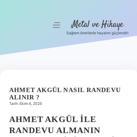
Metal ve Hikaye
menüyü
aç
Sağlam önerilerle hayatını güçlendir!
Anasayfa
Gizlilik Politikası
Yasal Uyarı
Hakkımızda
AHMET AKGÜL NASIL RANDEVU
ALINIR ?
Tarih: Ekim 4, 2025
AHMET AKGÜL ILE
RANDEVU ALMANIN