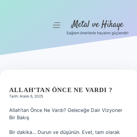
Metal ve Hikaye
menüyü
aç
Sağlam önerilerle hayatını güçlendir!
Anasayfa
Gizlilik Politikası
Yasal Uyarı
Hakkımızda
ALLAH’TAN ÖNCE NE VARDI ?
Tarih: Aralık 6, 2025
Allah’tan Önce Ne Vardı? Geleceğe Dair Vizyoner
Bir Bakış
Bir dakika… Durun ve düşünün. Evet, tam olarak