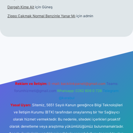
Dergah Kime Ait
için
Güneş
Zippo Çakmak Normal Benzinle Yanar Mı
için
admin
riş
betexper.xyz
tulipbet giriş
Reklam ve İletişim:
E-mail:
backlinkpaneli@gmail.com
Teams:
forumhizmeti@gmail.com
Whatsapp: 0262 606 0 726
Telegram:
@karabul
Yasal Uyarı:
Sitemiz, 5651 Sayılı Kanun gereğince Bilgi Teknolojileri
ve İletişim Kurumu (BTK) tarafından onaylanmış bir Yer Sağlayıcı
olarak hizmet vermektedir. Bu nedenle, sitedeki içerikleri proaktif
olarak denetleme veya araştırma yükümlülüğümüz bulunmamaktadır.