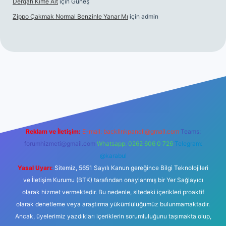
Dergah Kime Ait
için
Güneş
Zippo Çakmak Normal Benzinle Yanar Mı
için
admin
texper.xyz
tulipbet giriş
Reklam ve İletişim:
E-mail:
backlinkpaneli@gmail.com
Teams:
forumhizmeti@gmail.com
Whatsapp: 0262 606 0 726
Telegram:
@karabul
Yasal Uyarı:
Sitemiz, 5651 Sayılı Kanun gereğince Bilgi Teknolojileri
ve İletişim Kurumu (BTK) tarafından onaylanmış bir Yer Sağlayıcı
olarak hizmet vermektedir. Bu nedenle, sitedeki içerikleri proaktif
olarak denetleme veya araştırma yükümlülüğümüz bulunmamaktadır.
Ancak, üyelerimiz yazdıkları içeriklerin sorumluluğunu taşımakta olup,