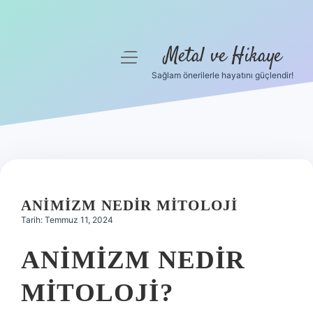
Metal ve Hikaye
menüyü
aç
Sağlam önerilerle hayatını güçlendir!
Anasayfa
Gizlilik Politikası
Yasal Uyarı
Hakkımızda
ANIMIZM NEDIR MITOLOJI
Tarih: Temmuz 11, 2024
ANIMIZM NEDIR
MITOLOJI?