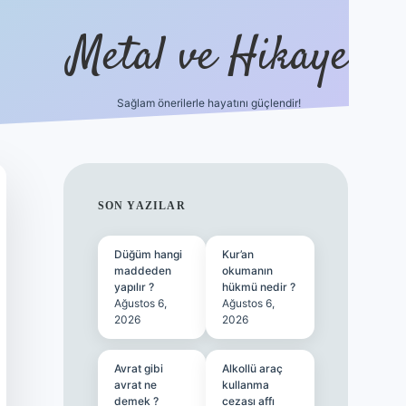
Metal ve Hikaye
Sağlam önerilerle hayatını güçlendir!
//betci.co/
famecasino güncel giriş
vdcasino güncel giriş
bete
SIDEBAR
SON YAZILAR
Düğüm hangi
Kur’an
maddeden
okumanın
yapılır ?
hükmü nedir ?
Ağustos 6,
Ağustos 6,
2026
2026
Avrat gibi
Alkollü araç
avrat ne
kullanma
demek ?
cezası affı