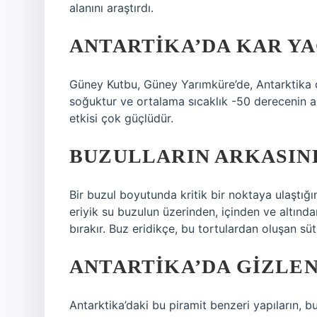
alanını araştırdı.
ANTARTIKA’DA KAR Y
Güney Kutbu, Güney Yarımküre’de, Antarktika ci
soğuktur ve ortalama sıcaklık -50 derecenin al
etkisi çok güçlüdür.
BUZULLARIN ARKASIND
Bir buzul boyutunda kritik bir noktaya ulaştığı
eriyik su buzulun üzerinden, içinden ve altınd
bırakır. Buz eridikçe, bu tortulardan oluşan süt
ANTARTIKA’DA GIZLEN
Antarktika’daki bu piramit benzeri yapıların, bu