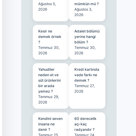
Ağustos 5,
mümkün mü ?
2026
Ağustos 3,
2026
Kesir ne
Adalet bölümü
demek örnek
yerine hangi
?
bölüm ?
Temmuz 30,
Temmuz 30,
2026
2026
Yahudiler
Kredi kartında
neden et ve
vade farkı ne
süt ürünlerini
demek ?
bir arada
Temmuz 27,
yemez ?
2026
Temmuz 29,
2026
Kendini seven
60 derecelik
insana ne
açı kaç
denir ?
radyandır ?
Temmuz 25,
Temmuz 24,