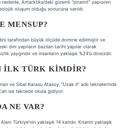
 nedenle, Antarktika’daki gizemli “piramit” yapısının
eolojik oluşum olduğu sonucuna varıldı.
NE MENSUP?
 dini tarafından büyük ölçüde domine edilmiştir ve
eski dini yapıların bazıları tarihi yapılar olarak
izlik yaygındır ve insanların yaklaşık %24’ü dinsizdir.
 ILK TÜRK KIMDIR?
man ve Sibel Karasu Atasoy, “Uzak II” adlı teknelerinde
 Can ise teknede okula gidiyor.
A NE VAR?
lanı Türkiye’nin yaklaşık 14 katıdır. Kıtanın yaklaşık