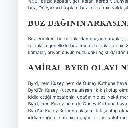
%98’i buzla kaplıdır, geri kalanı karadır. Düny
buz, Dünya’daki toplam buz miktarının yaklaşık
BUZ DAĞININ ARKASIN
Buz eridikçe, bu tortulardan oluşan sütunlar, t
tortulara genellikle buz temas tortuları denir.
kamalar, eriyen suyun buzuldaki açıklıklardan bı
AMIRAL BYRD OLAYI N
Byrd, hem Kuzey hem de Güney Kutbuna hava yol
Byrd’ün Kuzey Kutbuna ulaşan ilk kişi olup ol
iddia ettiği mesafenin, uçağının olası yakıt me
Byrd, hem Kuzey hem de Güney Kutbuna hava yol
Byrd’ün Kuzey Kutbuna ulaşan ilk kişi olup ol
iddia ettiği mesafenin, uçağının olası yakıt me