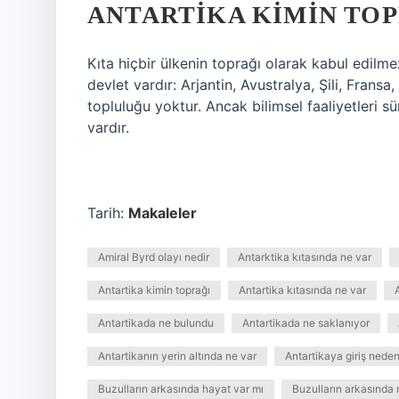
ANTARTIKA KIMIN TOP
Kıta hiçbir ülkenin toprağı olarak kabul edil
devlet vardır: Arjantin, Avustralya, Şili, Fransa,
topluluğu yoktur. Ancak bilimsel faaliyetleri sü
vardır.
Tarih:
Makaleler
Amiral Byrd olayı nedir
Antarktika kıtasında ne var
Antartika kimin toprağı
Antartika kıtasında ne var
Antartikada ne bulundu
Antartikada ne saklanıyor
Antartikanın yerin altında ne var
Antartikaya giriş nede
Buzulların arkasında hayat var mı
Buzulların arkasında 