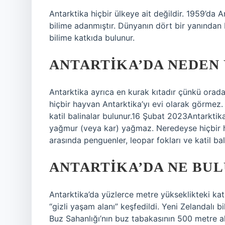
Antarktika hiçbir ülkeye ait değildir. 1959’da 
bilime adanmıştır. Dünyanın dört bir yanından b
bilime katkıda bulunur.
ANTARTIKA’DA NEDEN
Antarktika ayrıca en kurak kıtadır çünkü ora
hiçbir hayvan Antarktika’yı evi olarak görmez.
katil balinalar bulunur.16 Şubat 2023Antarktik
yağmur (veya kar) yağmaz. Neredeyse hiçbir h
arasında penguenler, leopar fokları ve katil bal
ANTARTIKA’DA NE BU
Antarktika’da yüzlerce metre yükseklikteki kat
“gizli yaşam alanı” keşfedildi. Yeni Zelandalı b
Buz Sahanlığı’nın buz tabakasının 500 metre a