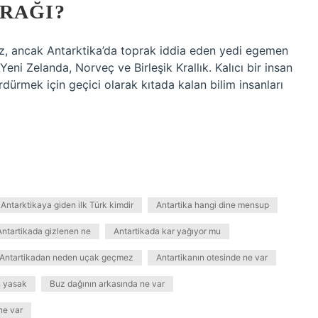
RAĞI?
mez, ancak Antarktika’da toprak iddia eden yedi egemen
 Yeni Zelanda, Norveç ve Birleşik Krallık. Kalıcı bir insan
rdürmek için geçici olarak kıtada kalan bilim insanları
Antarktikaya giden ilk Türk kimdir
Antartika hangi dine mensup
Antartikada gizlenen ne
Antartikada kar yağıyor mu
Antartikadan neden uçak geçmez
Antartikanın otesinde ne var
n yasak
Buz dağının arkasında ne var
ne var