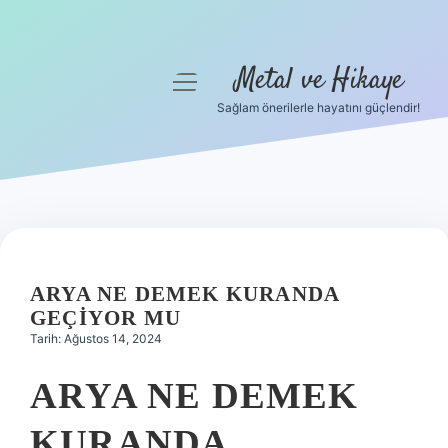
Metal ve Hikaye
menüyü
aç
Sağlam önerilerle hayatını güçlendir!
Anasayfa
Gizlilik Politikası
Yasal Uyarı
Hakkımızda
ARYA NE DEMEK KURANDA
GEÇIYOR MU
Tarih: Ağustos 14, 2024
ARYA NE DEMEK
KURANDA