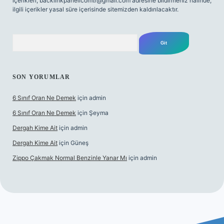
içerikleri,
backlinkpanelicomtr@gmail.com
adresine bildirmeniz halinde,
ilgili içerikler yasal süre içerisinde sitemizden kaldırılacaktır.
Arama
SON YORUMLAR
6 Sınıf Oran Ne Demek
için
admin
6 Sınıf Oran Ne Demek
için
Şeyma
Dergah Kime Ait
için
admin
Dergah Kime Ait
için
Güneş
Zippo Çakmak Normal Benzinle Yanar Mı
için
admin
 güncel giriş
betexper.xyz
tulipbet giriş