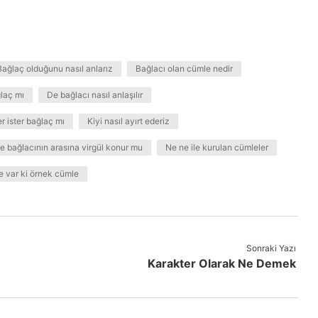
Bağlaç olduğunu nasıl anlarız
Bağlacı olan cümle nedir
laç mı
De bağlacı nasıl anlaşılır
er ister bağlaç mı
Kiyi nasıl ayırt ederiz
e bağlacının arasına virgül konur mu
Ne ne ile kurulan cümleler
e var ki örnek cümle
Sonraki Yazı
Karakter Olarak Ne Demek