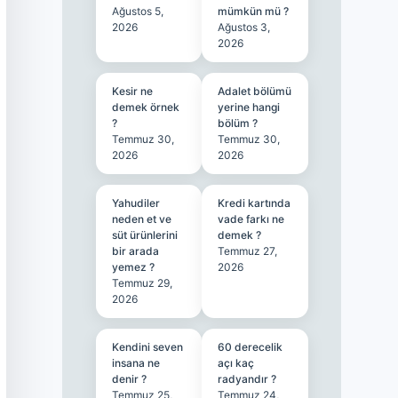
Ağustos 5,
mümkün mü ?
2026
Ağustos 3,
2026
Kesir ne
Adalet bölümü
demek örnek
yerine hangi
?
bölüm ?
Temmuz 30,
Temmuz 30,
2026
2026
Yahudiler
Kredi kartında
neden et ve
vade farkı ne
süt ürünlerini
demek ?
bir arada
Temmuz 27,
yemez ?
2026
Temmuz 29,
2026
Kendini seven
60 derecelik
insana ne
açı kaç
denir ?
radyandır ?
Temmuz 25,
Temmuz 24,