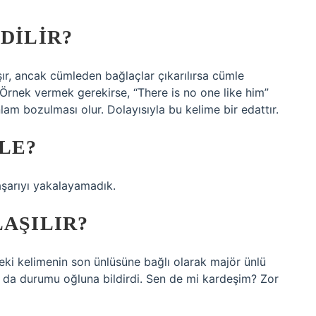
DILIR?
ır, ancak cümleden bağlaçlar çıkarılırsa cümle
 Örnek vermek gerekirse, “There is no one like him”
nlam bozulması olur. Dolayısıyla bu kelime bir edattır.
LE?
şarıyı yakalayamadık.
LAŞILIR?
ceki kelimenin son ünlüsüne bağlı olarak majör ünlü
O da durumu oğluna bildirdi. Sen de mi kardeşim? Zor