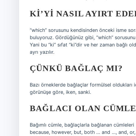
KI’YI NASIL AYIRT EDE
“which” sorusunu kendisinden önceki isme sor
buluyoruz. Gördüğünüz gibi, “which” sorusunu 
Yani bu “ki” sıfat “ki”dir ve her zaman bağlı o
ayrı yazılır.
ÇÜNKÜ BAĞLAÇ MI?
Bazı örneklerde bağlaçlar formülsel oldukları iç
görünüşe göre, iken, sanki.
BAĞLACI OLAN CÜMLE
Bağımlı cümle, bağlaçlarla bağlanan cümleleri i
because, however, but, both … and …, and, or, o