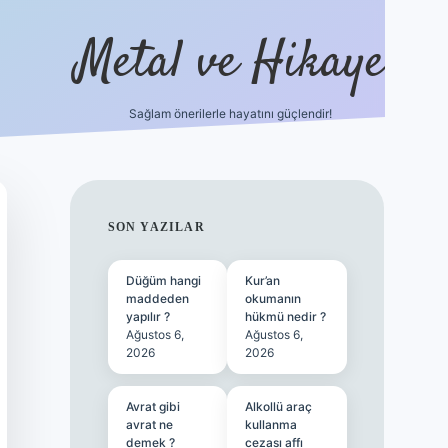
Metal ve Hikaye
Sağlam önerilerle hayatını güçlendir!
//betci.co/
famecasino güncel giriş
vdcasino güncel giriş
bet
SIDEBAR
SON YAZILAR
Düğüm hangi
Kur’an
maddeden
okumanın
yapılır ?
hükmü nedir ?
Ağustos 6,
Ağustos 6,
2026
2026
Avrat gibi
Alkollü araç
avrat ne
kullanma
demek ?
cezası affı