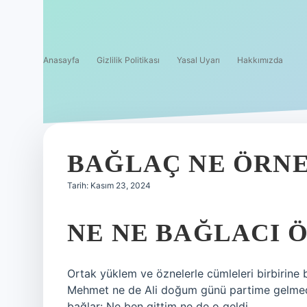
Anasayfa
Gizlilik Politikası
Yasal Uyarı
Hakkımızda
BAĞLAÇ NE ÖRN
Tarih: Kasım 23, 2024
NE NE BAĞLACI 
Ortak yüklem ve öznelerle cümleleri birbirine 
Mehmet ne de Ali doğum günü partime gelmedi. 
bağlar: Ne ben gittim ne de o geldi.