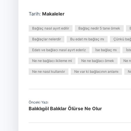
Tarih:
Makaleler
Bağlaç nasıl ayırt edilir
Bağlaç nedir 5 tane örnek
Bağlaçlar nelerdir
Bu edat mı bağlaç mı
Çünkü bağ
Edatı ve bağlacı nasıl ayırt ederiz
İse bağlaç mı
İst
Ne ne bağlacı ikileme mi
Ne ne bağlacı örnek
Ne n
Ne ne nasıl kullanılır
Ne var ki bağlacının anlamı
N
Önceki Yazı
Balıklıgöl Balıklar Ölürse Ne Olur