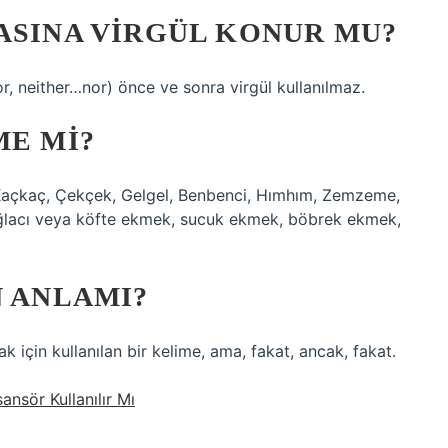
ASINA VIRGÜL KONUR MU?
, neither…nor) önce ve sonra virgül kullanılmaz.
ME MI?
n Kaçkaç, Çekçek, Gelgel, Benbenci, Hımhım, Zemzeme,
ağlacı veya köfte ekmek, sucuk ekmek, böbrek ekmek,
N ANLAMI?
ak için kullanılan bir kelime, ama, fakat, ancak, fakat.
nsör Kullanılır Mı