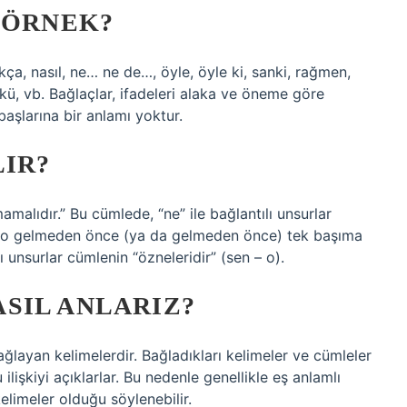
 ÖRNEK?
kça, nasıl, ne… ne de…, öyle, öyle ki, sanki, rağmen,
nkü, vb. Bağlaçlar, ifadeleri alaka ve öneme göre
aşlarına bir anlamı yoktur.
LIR?
malıdır.” Bu cümlede, “ne” ile bağlantılı unsurlar
 ve o gelmeden önce (ya da gelmeden önce) tek başıma
 unsurlar cümlenin “özneleridir” (sen – o).
SIL ANLARIZ?
bağlayan kelimelerdir. Bağladıkları kelimeler ve cümleler
 ilişkiyi açıklarlar. Bu nedenle genellikle eş anlamlı
kelimeler olduğu söylenebilir.