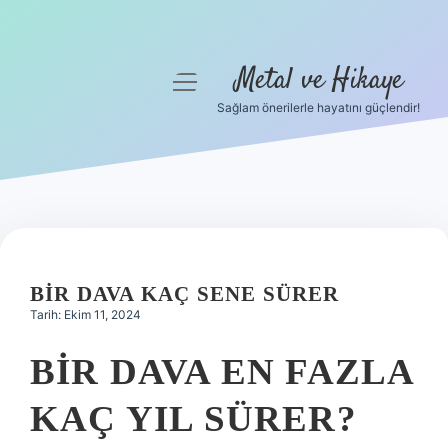
Metal ve Hikaye
menüyü
aç
Sağlam önerilerle hayatını güçlendir!
Anasayfa
Gizlilik Politikası
Yasal Uyarı
Hakkımızda
BIR DAVA KAÇ SENE SÜRER
Tarih: Ekim 11, 2024
BIR DAVA EN FAZLA
KAÇ YIL SÜRER?