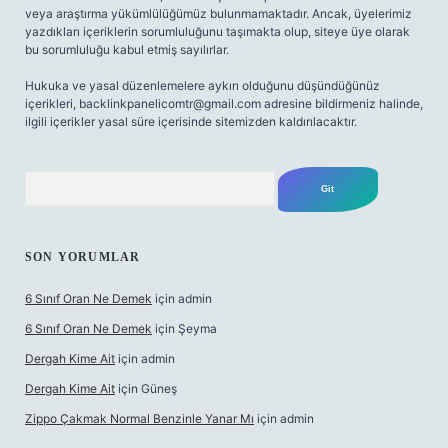
veya araştırma yükümlülüğümüz bulunmamaktadır. Ancak, üyelerimiz
yazdıkları içeriklerin sorumluluğunu taşımakta olup, siteye üye olarak
bu sorumluluğu kabul etmiş sayılırlar.
Hukuka ve yasal düzenlemelere aykırı olduğunu düşündüğünüz
içerikleri,
backlinkpanelicomtr@gmail.com
adresine bildirmeniz halinde,
ilgili içerikler yasal süre içerisinde sitemizden kaldırılacaktır.
Arama
SON YORUMLAR
6 Sınıf Oran Ne Demek
için
admin
6 Sınıf Oran Ne Demek
için
Şeyma
Dergah Kime Ait
için
admin
Dergah Kime Ait
için
Güneş
Zippo Çakmak Normal Benzinle Yanar Mı
için
admin