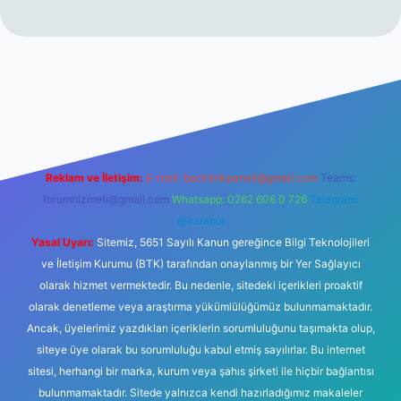
exper.xyz
tulipbet giriş
Reklam ve İletişim:
E-mail:
backlinkpaneli@gmail.com
Teams:
forumhizmeti@gmail.com
Whatsapp: 0262 606 0 726
Telegram:
@karabul
Yasal Uyarı:
Sitemiz, 5651 Sayılı Kanun gereğince Bilgi Teknolojileri
ve İletişim Kurumu (BTK) tarafından onaylanmış bir Yer Sağlayıcı
olarak hizmet vermektedir. Bu nedenle, sitedeki içerikleri proaktif
olarak denetleme veya araştırma yükümlülüğümüz bulunmamaktadır.
Ancak, üyelerimiz yazdıkları içeriklerin sorumluluğunu taşımakta olup,
siteye üye olarak bu sorumluluğu kabul etmiş sayılırlar. Bu internet
sitesi, herhangi bir marka, kurum veya şahıs şirketi ile hiçbir bağlantısı
bulunmamaktadır. Sitede yalnızca kendi hazırladığımız makaleler