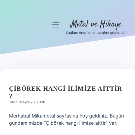
Metal ve Hikaye
menüyü
aç
Sağlam önerilerle hayatını güçlendir!
Anasayfa
Gizlilik Politikası
Yasal Uyarı
Hakkımızda
ÇIBÖREK HANGI ILIMIZE AITTIR
?
Tarih: Mayıs 28, 2026
Merhaba! Mikametal sayfasına hoş geldiniz. Bugün
gündemimizde “Çibörek hangi ilimize aittir” var.