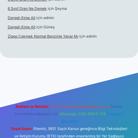
6 Sınıf Oran Ne Demek
için
Şeyma
Dergah Kime Ait
için
admin
Dergah Kime Ait
için
Güneş
Zippo Çakmak Normal Benzinle Yanar Mı
için
admin
iş
betexper.xyz
tulipbet giriş
Reklam ve İletişim:
E-mail:
backlinkpaneli@gmail.com
Teams:
forumhizmeti@gmail.com
Whatsapp: 0262 606 0 726
Telegram:
@karabul
Yasal Uyarı:
Sitemiz, 5651 Sayılı Kanun gereğince Bilgi Teknolojileri
ve İletişim Kurumu (BTK) tarafından onaylanmış bir Yer Sağlayıcı