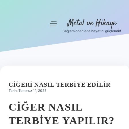
Metal ve Hikaye
menüyü
aç
Sağlam önerilerle hayatını güçlendir!
Anasayfa
Gizlilik Politikası
Yasal Uyarı
Hakkımızda
CIĞERI NASIL TERBIYE EDILIR
Tarih: Temmuz 11, 2025
CIĞER NASIL
TERBIYE YAPILIR?