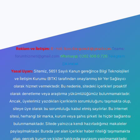
etexper.xyz
tulipbet giriş
Reklam ve İletişim:
E-mail:
backlinkpaneli@gmail.com
Teams:
forumhizmeti@gmail.com
Whatsapp: 0262 606 0 726
Telegram:
@karabul
Yasal Uyarı:
Sitemiz, 5651 Sayılı Kanun gereğince Bilgi Teknolojileri
ve İletişim Kurumu (BTK) tarafından onaylanmış bir Yer Sağlayıcı
olarak hizmet vermektedir. Bu nedenle, sitedeki içerikleri proaktif
olarak denetleme veya araştırma yükümlülüğümüz bulunmamaktadır.
Ancak, üyelerimiz yazdıkları içeriklerin sorumluluğunu taşımakta olup,
siteye üye olarak bu sorumluluğu kabul etmiş sayılırlar. Bu internet
sitesi, herhangi bir marka, kurum veya şahıs şirketi ile hiçbir bağlantısı
bulunmamaktadır. Sitede yalnızca kendi hazırladığımız makaleler
paylaşılmaktadır. Burada yer alan içerikler haber niteliği taşımamakta
olup, gerçek kurum ve kişiler hakkında paylaşım yapılmamaktadır.