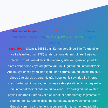
ş
betexper.xyz
tulipbet giriş
Reklam ve İletişim:
E-mail:
backlinkpaneli@gmail.com
Teams:
forumhizmeti@gmail.com
Whatsapp: 0262 606 0 726
Telegram:
@karabul
Yasal Uyarı:
Sitemiz, 5651 Sayılı Kanun gereğince Bilgi Teknolojileri
ve İletişim Kurumu (BTK) tarafından onaylanmış bir Yer Sağlayıcı
olarak hizmet vermektedir. Bu nedenle, sitedeki içerikleri proaktif
olarak denetleme veya araştırma yükümlülüğümüz bulunmamaktadır.
Ancak, üyelerimiz yazdıkları içeriklerin sorumluluğunu taşımakta olup,
siteye üye olarak bu sorumluluğu kabul etmiş sayılırlar. Bu internet
sitesi, herhangi bir marka, kurum veya şahıs şirketi ile hiçbir bağlantısı
bulunmamaktadır. Sitede yalnızca kendi hazırladığımız makaleler
paylaşılmaktadır. Burada yer alan içerikler haber niteliği taşımamakta
olup, gerçek kurum ve kişiler hakkında paylaşım yapılmamaktadır.
Gerçek kurum ve kişiler ile isim benzerlikleri tamamen tesadüfidir.