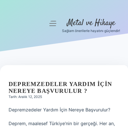
Metal ve Hikaye
menüyü
aç
Sağlam önerilerle hayatını güçlendir!
Anasayfa
Gizlilik Politikası
Yasal Uyarı
Hakkımızda
DEPREMZEDELER YARDIM IÇIN
NEREYE BAŞVURULUR ?
Tarih: Aralık 12, 2025
Depremzedeler Yardım İçin Nereye Başvurulur?
Deprem, maalesef Türkiye’nin bir gerçeği. Her an,