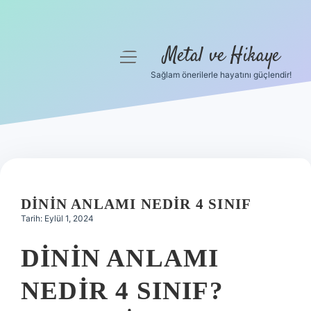
Metal ve Hikaye
menüyü
aç
Sağlam önerilerle hayatını güçlendir!
Anasayfa
Gizlilik Politikası
Yasal Uyarı
Hakkımızda
DININ ANLAMI NEDIR 4 SINIF
Tarih: Eylül 1, 2024
DININ ANLAMI
NEDIR 4 SINIF?