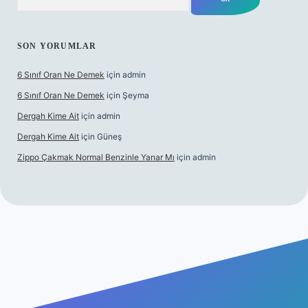
SON YORUMLAR
6 Sınıf Oran Ne Demek
için
admin
6 Sınıf Oran Ne Demek
için
Şeyma
Dergah Kime Ait
için
admin
Dergah Kime Ait
için
Güneş
Zippo Çakmak Normal Benzinle Yanar Mı
için
admin
texper.xyz
tulipbet giriş