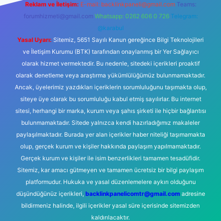
Reklam ve İletişim:
E-mail:
backlinkpaneli@gmail.com
Teams:
forumhizmeti@gmail.com
Whatsapp: 0262 606 0 726
Telegram:
@karabul
Yasal Uyarı:
Sitemiz, 5651 Sayılı Kanun gereğince Bilgi Teknolojileri
ve İletişim Kurumu (BTK) tarafından onaylanmış bir Yer Sağlayıcı
olarak hizmet vermektedir. Bu nedenle, sitedeki içerikleri proaktif
olarak denetleme veya araştırma yükümlülüğümüz bulunmamaktadır.
Ancak, üyelerimiz yazdıkları içeriklerin sorumluluğunu taşımakta olup,
siteye üye olarak bu sorumluluğu kabul etmiş sayılırlar. Bu internet
sitesi, herhangi bir marka, kurum veya şahıs şirketi ile hiçbir bağlantısı
bulunmamaktadır. Sitede yalnızca kendi hazırladığımız makaleler
paylaşılmaktadır. Burada yer alan içerikler haber niteliği taşımamakta
olup, gerçek kurum ve kişiler hakkında paylaşım yapılmamaktadır.
Gerçek kurum ve kişiler ile isim benzerlikleri tamamen tesadüfidir.
Sitemiz, kar amacı gütmeyen ve tamamen ücretsiz bir bilgi paylaşım
platformudur. Hukuka ve yasal düzenlemelere aykırı olduğunu
düşündüğünüz içerikleri,
backlinkpanelicomtr@gmail.com
adresine
bildirmeniz halinde, ilgili içerikler yasal süre içerisinde sitemizden
kaldırılacaktır.