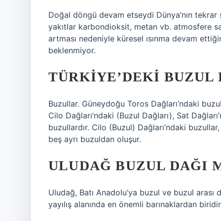
Doğal döngü devam etseydi Dünya’nın tekrar so
yakıtlar karbondioksit, metan vb. atmosfere sal
artması nedeniyle küresel ısınma devam ettiği
beklenmiyor.
TÜRKIYE’DEKI BUZUL
Buzullar. Güneydoğu Toros Dağları’ndaki buzu
Cilo Dağları’ndaki (Buzul Dağları), Sat Dağlar
buzullardır. Cilo (Buzul) Dağları’ndaki buzull
beş ayrı buzuldan oluşur.
ULUDAĞ BUZUL DAĞI M
Uludağ, Batı Anadolu’ya buzul ve buzul arası 
yayılış alanında en önemli barınaklardan biridir