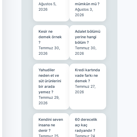
Ağustos 5,
mümkün mü ?
2026
Ağustos 3,
2026
Kesir ne
Adalet bölümü
demek örnek
yerine hangi
?
bölüm ?
Temmuz 30,
Temmuz 30,
2026
2026
Yahudiler
Kredi kartında
neden et ve
vade farkı ne
süt ürünlerini
demek ?
bir arada
Temmuz 27,
yemez ?
2026
Temmuz 29,
2026
Kendini seven
60 derecelik
insana ne
açı kaç
denir ?
radyandır ?
Temmuz 25,
Temmuz 24,