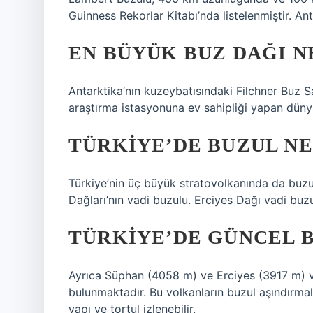
Guinness Rekorlar Kitabı’nda listelenmiştir. An
EN BÜYÜK BUZ DAĞI N
Antarktika’nın kuzeybatısındaki Filchner Buz Sa
araştırma istasyonuna ev sahipliği yapan dün
TÜRKIYE’DE BUZUL N
Türkiye’nin üç büyük stratovolkanında da buzu
Dağları’nın vadi buzulu. Erciyes Dağı vadi buzu
TÜRKIYE’DE GÜNCEL B
Ayrıca Süphan (4058 m) ve Erciyes (3917 m) v
bulunmaktadır. Bu volkanların buzul aşındırmal
yapı ve tortul izlenebilir.