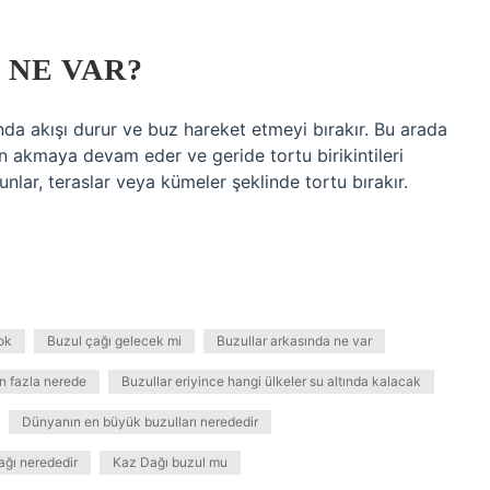
 NE VAR?
nda akışı durur ve buz hareket etmeyi bırakır. Bu arada
an akmaya devam eder ve geride tortu birikintileri
unlar, teraslar veya kümeler şeklinde tortu bırakır.
ok
Buzul çağı gelecek mi
Buzullar arkasında ne var
n fazla nerede
Buzullar eriyince hangi ülkeler su altında kalacak
Dünyanın en büyük buzulları nerededir
ağı nerededir
Kaz Dağı buzul mu