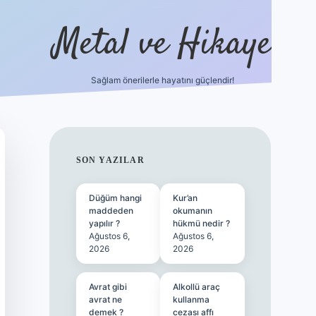
Metal ve Hikaye
Sağlam önerilerle hayatını güçlendir!
//betci.co/
famecasino güncel giriş
vdcasino güncel giriş
bete
SIDEBAR
SON YAZILAR
Düğüm hangi
Kur’an
maddeden
okumanın
yapılır ?
hükmü nedir ?
Ağustos 6,
Ağustos 6,
2026
2026
Avrat gibi
Alkollü araç
avrat ne
kullanma
demek ?
cezası affı