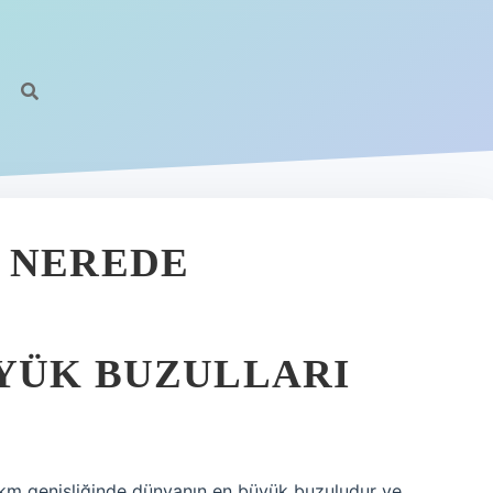
https:
 NEREDE
YÜK BUZULLARI
m genişliğinde dünyanın en büyük buzuludur ve