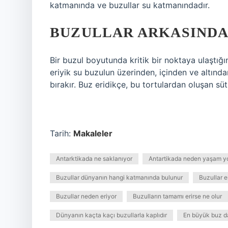
katmanında ve buzullar su katmanındadır.
BUZULLAR ARKASINDA
Bir buzul boyutunda kritik bir noktaya ulaştığı
eriyik su buzulun üzerinden, içinden ve altınd
bırakır. Buz eridikçe, bu tortulardan oluşan süt
Tarih:
Makaleler
Antarktikada ne saklanıyor
Antartikada neden yaşam y
Buzullar dünyanın hangi katmanında bulunur
Buzullar e
Buzullar neden eriyor
Buzulların tamamı erirse ne olur
Dünyanın kaçta kaçı buzullarla kaplıdır
En büyük buz d