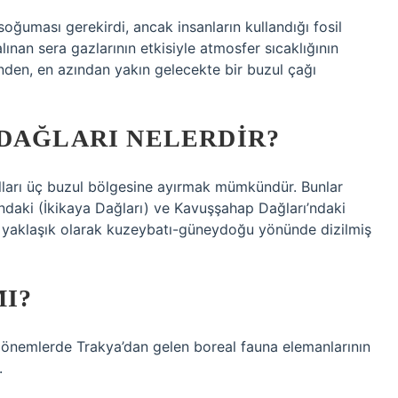
ğuması gerekirdi, ancak insanların kullandığı fosil
ınan sera gazlarının etkisiyle atmosfer sıcaklığının
nden, en azından yakın gelecekte bir buzul çağı
 DAĞLARI NELERDIR?
lları üç buzul bölgesine ayırmak mümkündür. Bunlar
ı’ndaki (İkikaya Dağları) ve Kavuşşahap Dağları’ndaki
ar, yaklaşık olarak kuzeybatı-güneydoğu yönünde dizilmiş
I?
dönemlerde Trakya’dan gelen boreal fauna elemanlarının
.