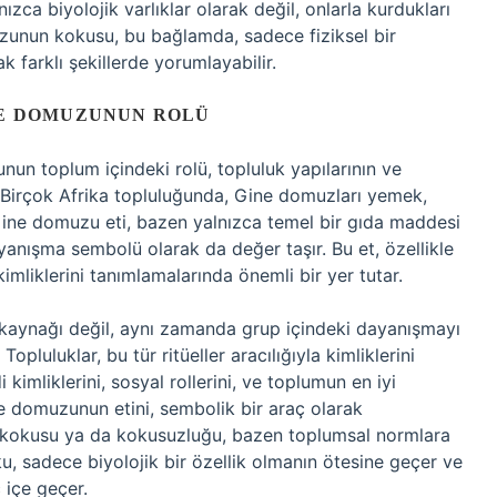
nızca biyolojik varlıklar olarak değil, onlarla kurdukları
uzunun kokusu, bu bağlamda, sadece fiziksel bir
k farklı şekillerde yorumlayabilir.
NE DOMUZUNUN ROLÜ
un toplum içindeki rolü, topluluk yapılarının ve
ir. Birçok Afrika topluluğunda, Gine domuzları yemek,
r. Gine domuzu eti, bazen yalnızca temel bir gıda maddesi
anışma sembolü olarak da değer taşır. Bu et, özellikle
kimliklerini tanımlamalarında önemli bir yer tutar.
 kaynağı değil, aynı zamanda grup içindeki dayanışmayı
Topluluklar, bu tür ritüeller aracılığıyla kimliklerini
i kimliklerini, sosyal rollerini, ve toplumun en iyi
e domuzunun etini, sembolik bir araç olarak
n kokusu ya da kokusuzluğu, bazen toplumsal normlara
u, sadece biyolojik bir özellik olmanın ötesine geçer ve
ç içe geçer.