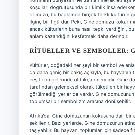
normların dünyasını her zaman merak etmişimdir
koşulları doğrultusunda bir kimlik inşa ederken, 
domuzu, bu bağlamda birçok farklı kültürün gö
ilginç bir figürdür. Peki, Gine domuzu kokar mı
ancak kültürlerin buna nasıl tepki verdiğini, 
anlam kazandığını keşfetmek daha derindir.
RITÜELLER VE SEMBOLLER: 
Kültürler, doğadaki her şeyi bir sembol ve an
da daha geniş bir bakış açısıyla, bu hayvanın to
çeşitli bölgelerinde oldukça önemlidir. Gine dom
tarafından geleneksel olarak tüketilen bir hay
görülmediği yerler de vardır. Gine domuzunun
toplumsal bir sembolizm aracına dönüşebilir.
Afrika’da, Gine domuzunun kokusuna dair bir alg
şekillenir. Bazı yerlerde, Gine domuzunun etin
taşıyabilir. Bu hayvan, toplumlar için sadece f