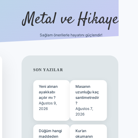
Metal ve Hikaye
Sağlam önerilerle hayatını güçlendir!
//betci.co/
famecasino güncel giriş
vdcasino güncel giriş
bet
SIDEBAR
SON YAZILAR
Yeni alınan
Masanın
ayakkabı
uzunluğu kaç
açılır mı ?
santimetredir
Ağustos 9,
?
2026
Ağustos 7,
2026
Düğüm hangi
Kur’an
maddeden
okumanın