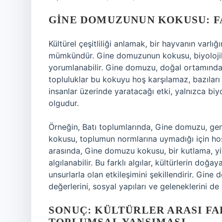
GINE DOMUZUNUN KOKUSU: F
Kültürel çeşitliliği anlamak, bir hayvanın varl
mümkündür. Gine domuzunun kokusu, biyolojik b
yorumlanabilir. Gine domuzu, doğal ortamında b
topluluklar bu kokuyu hoş karşılamaz, bazıları
insanlar üzerinde yaratacağı etki, yalnızca biy
olgudur.
Örneğin, Batı toplumlarında, Gine domuzu, gen
kokusu, toplumun normlarına uymadığı için hoş 
arasında, Gine domuzu kokusu, bir kutlama, yi
algılanabilir. Bu farklı algılar, kültürlerin doğa
unsurlarla olan etkileşimini şekillendirir. Gine 
değerlerini, sosyal yapıları ve geleneklerini de 
SONUÇ: KÜLTÜRLER ARASI F