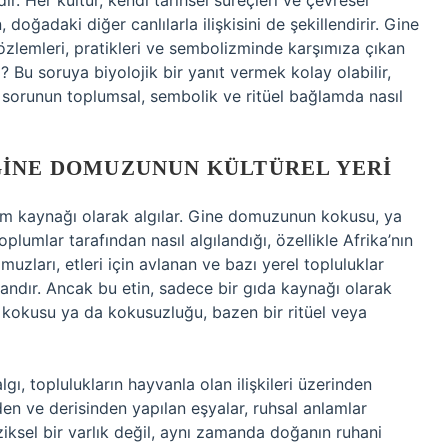
. Her kültür, kendi tarihsel süreçleri ve çevresel
doğadaki diğer canlılarla ilişkisini de şekillendirir. Gine
zlemleri, pratikleri ve sembolizminde karşımıza çıkan
? Bu soruya biyolojik bir yanıt vermek kolay olabilir,
bu sorunun toplumsal, sembolik ve ritüel bağlamda nasıl
GINE DOMUZUNUN KÜLTÜREL YERI
lam kaynağı olarak algılar. Gine domuzunun kokusu, ya
plumlar tarafından nasıl algılandığı, özellikle Afrika’nın
uzları, etleri için avlanan ve bazı yerel topluluklar
vandır. Ancak bu etin, sadece bir gıda kaynağı olarak
 kokusu ya da kokusuzluğu, bazen bir ritüel veya
ı, toplulukların hayvanla olan ilişkileri üzerinden
den ve derisinden yapılan eşyalar, ruhsal anlamlar
iziksel bir varlık değil, aynı zamanda doğanın ruhani