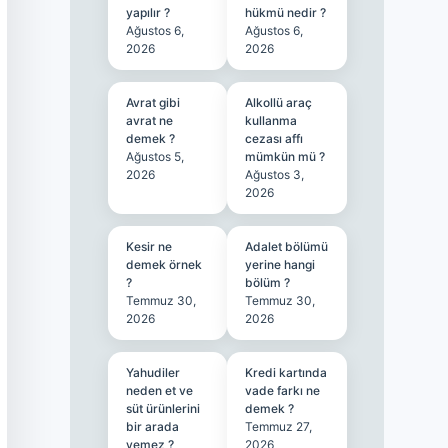
yapılır ?
hükmü nedir ?
Ağustos 6,
Ağustos 6,
2026
2026
Avrat gibi
Alkollü araç
avrat ne
kullanma
demek ?
cezası affı
Ağustos 5,
mümkün mü ?
2026
Ağustos 3,
2026
Kesir ne
Adalet bölümü
demek örnek
yerine hangi
?
bölüm ?
Temmuz 30,
Temmuz 30,
2026
2026
Yahudiler
Kredi kartında
neden et ve
vade farkı ne
süt ürünlerini
demek ?
bir arada
Temmuz 27,
yemez ?
2026