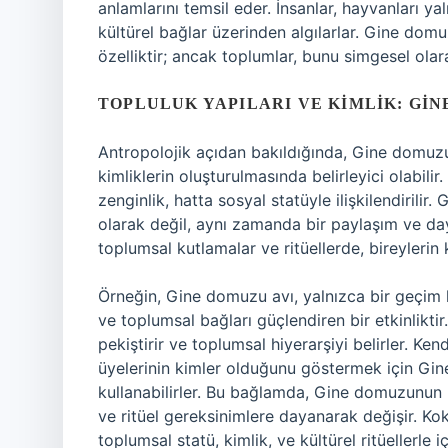
anlamlarını temsil eder. İnsanlar, hayvanları yal
kültürel bağlar üzerinden algılarlar. Gine dom
özelliktir; ancak toplumlar, bunu simgesel olara
TOPLULUK YAPILARI VE KIMLIK: GI
Antropolojik açıdan bakıldığında, Gine domuzun
kimliklerin oluşturulmasında belirleyici olabil
zenginlik, hatta sosyal statüyle ilişkilendirili
olarak değil, aynı zamanda bir paylaşım ve day
toplumsal kutlamalar ve ritüellerde, bireylerin 
Örneğin, Gine domuzu avı, yalnızca bir geçim
ve toplumsal bağları güçlendiren bir etkinliktir. 
pekiştirir ve toplumsal hiyerarşiyi belirler. Kend
üyelerinin kimler olduğunu göstermek için Gin
kullanabilirler. Bu bağlamda, Gine domuzunu
ve ritüel gereksinimlere dayanarak değişir. Kok
toplumsal statü, kimlik, ve kültürel ritüellerle i