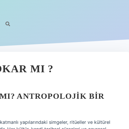
https:
KAR MI ?
MI? ANTROPOLOJIK BIR
atmanlı yapılarındaki simgeler, ritüeller ve kültürel