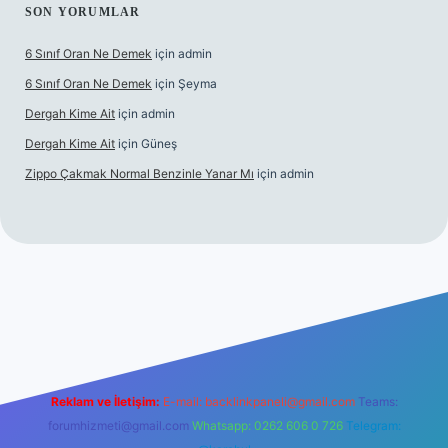
SON YORUMLAR
6 Sınıf Oran Ne Demek
için
admin
6 Sınıf Oran Ne Demek
için
Şeyma
Dergah Kime Ait
için
admin
Dergah Kime Ait
için
Güneş
Zippo Çakmak Normal Benzinle Yanar Mı
için
admin
iş
betexper.xyz
tulipbet giriş
Reklam ve İletişim:
E-mail:
backlinkpaneli@gmail.com
Teams:
forumhizmeti@gmail.com
Whatsapp: 0262 606 0 726
Telegram: