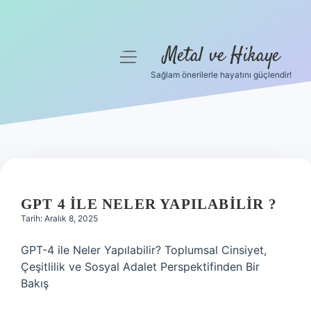
Metal ve Hikaye
menüyü
aç
Sağlam önerilerle hayatını güçlendir!
Anasayfa
Gizlilik Politikası
Yasal Uyarı
Hakkımızda
GPT 4 ILE NELER YAPILABILIR ?
Tarih: Aralık 8, 2025
GPT-4 ile Neler Yapılabilir? Toplumsal Cinsiyet,
Çeşitlilik ve Sosyal Adalet Perspektifinden Bir
Bakış