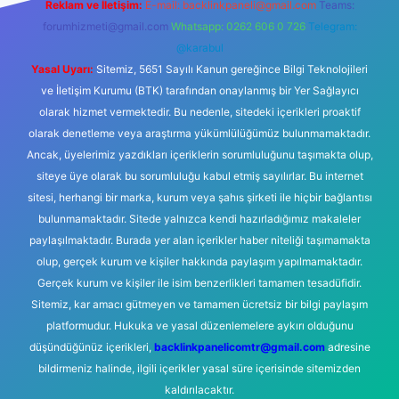
Reklam ve İletişim:
E-mail:
backlinkpaneli@gmail.com
Teams:
forumhizmeti@gmail.com
Whatsapp: 0262 606 0 726
Telegram:
@karabul
Yasal Uyarı:
Sitemiz, 5651 Sayılı Kanun gereğince Bilgi Teknolojileri
ve İletişim Kurumu (BTK) tarafından onaylanmış bir Yer Sağlayıcı
olarak hizmet vermektedir. Bu nedenle, sitedeki içerikleri proaktif
olarak denetleme veya araştırma yükümlülüğümüz bulunmamaktadır.
Ancak, üyelerimiz yazdıkları içeriklerin sorumluluğunu taşımakta olup,
siteye üye olarak bu sorumluluğu kabul etmiş sayılırlar. Bu internet
sitesi, herhangi bir marka, kurum veya şahıs şirketi ile hiçbir bağlantısı
bulunmamaktadır. Sitede yalnızca kendi hazırladığımız makaleler
paylaşılmaktadır. Burada yer alan içerikler haber niteliği taşımamakta
olup, gerçek kurum ve kişiler hakkında paylaşım yapılmamaktadır.
Gerçek kurum ve kişiler ile isim benzerlikleri tamamen tesadüfidir.
Sitemiz, kar amacı gütmeyen ve tamamen ücretsiz bir bilgi paylaşım
platformudur. Hukuka ve yasal düzenlemelere aykırı olduğunu
düşündüğünüz içerikleri,
backlinkpanelicomtr@gmail.com
adresine
bildirmeniz halinde, ilgili içerikler yasal süre içerisinde sitemizden
kaldırılacaktır.