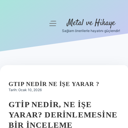
Metal ve Hikaye
menüyü
aç
Sağlam önerilerle hayatını güçlendir!
Anasayfa
Gizlilik Politikası
Yasal Uyarı
Hakkımızda
GTIP NEDIR NE IŞE YARAR ?
Tarih: Ocak 10, 2026
GTİP NEDIR, NE İŞE
YARAR? DERINLEMESINE
BIR İNCELEME