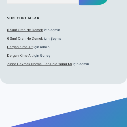
SON YORUMLAR
6 Sınıf Oran Ne Demek
için
admin
6 Sınıf Oran Ne Demek
için
Şeyma
Dergah Kime Ait
için
admin
Dergah Kime Ait
için
Güneş
Zippo Çakmak Normal Benzinle Yanar Mı
için
admin
betexper.xyz
tulipbet giriş