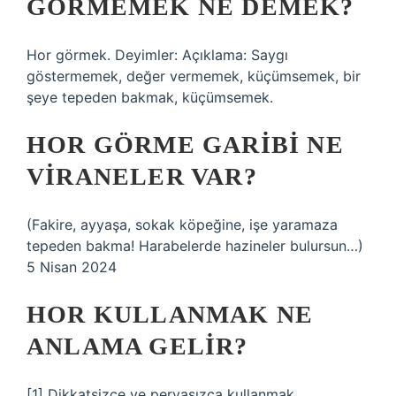
GÖRMEMEK NE DEMEK?
Hor görmek. Deyimler: Açıklama: Saygı
göstermemek, değer vermemek, küçümsemek, bir
şeye tepeden bakmak, küçümsemek.
HOR GÖRME GARIBI NE
VIRANELER VAR?
(Fakire, ayyaşa, sokak köpeğine, işe yaramaza
tepeden bakma! Harabelerde hazineler bulursun…)
5 Nisan 2024
HOR KULLANMAK NE
ANLAMA GELIR?
[1] Dikkatsizce ve pervasızca kullanmak.