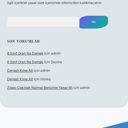
ilgili içerikler yasal süre içerisinde sitemizden kaldırılacaktır.
Arama
SON YORUMLAR
6 Sınıf Oran Ne Demek
için
admin
6 Sınıf Oran Ne Demek
için
Şeyma
Dergah Kime Ait
için
admin
Dergah Kime Ait
için
Güneş
Zippo Çakmak Normal Benzinle Yanar Mı
için
admin
betexper.xyz
tulipbet giriş