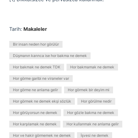
Tarih:
Makaleler
Bir insan neden hor görülür
Düşmanın karınca ise hor bakma ne demek
Hor bakmak ne demek TDK
Hor bakmamak ne demek
Hor görme garibi ne viraneler var
Hor görme ne anlama gelir
Hor görmek bir deyim mi
Hor görmek ne demek ekşi sözlük
Hor görülme nedir
Hor görüyorsun ne demek
Hor gözle bakma ne demek
Hor karşılamak ne demek
Hor kullanmak ne anlama gelir
Hor ve hakir görmemek ne demek
İşvesi ne demek