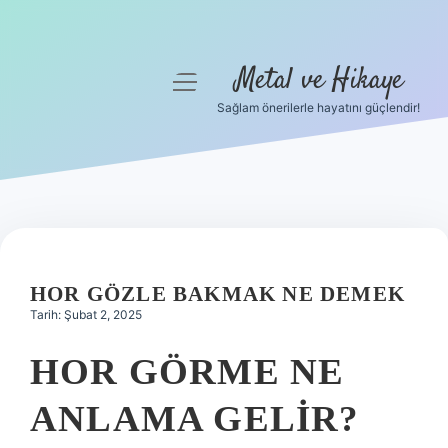
Metal ve Hikaye
menüyü
aç
Sağlam önerilerle hayatını güçlendir!
Anasayfa
Gizlilik Politikası
Yasal Uyarı
Hakkımızda
HOR GÖZLE BAKMAK NE DEMEK
Tarih: Şubat 2, 2025
HOR GÖRME NE
ANLAMA GELIR?