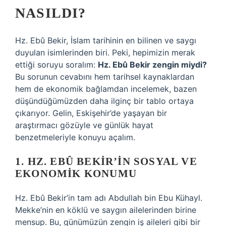
NASILDI?
Hz. Ebû Bekir, İslam tarihinin en bilinen ve saygı
duyulan isimlerinden biri. Peki, hepimizin merak
ettiği soruyu soralım:
Hz. Ebû Bekir zengin miydi?
Bu sorunun cevabını hem tarihsel kaynaklardan
hem de ekonomik bağlamdan incelemek, bazen
düşündüğümüzden daha ilginç bir tablo ortaya
çıkarıyor. Gelin, Eskişehir’de yaşayan bir
araştırmacı gözüyle ve günlük hayat
benzetmeleriyle konuyu açalım.
1. HZ. EBÛ BEKIR’IN SOSYAL VE
EKONOMIK KONUMU
Hz. Ebû Bekir’in tam adı Abdullah bin Ebu Kühayl.
Mekke’nin en köklü ve saygın ailelerinden birine
mensup. Bu, günümüzün zengin iş aileleri gibi bir