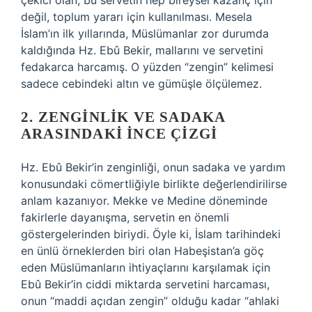
çekici olan, bu servetin hep bireysel kazanç için
değil, toplum yararı için kullanılması. Mesela
İslam’ın ilk yıllarında, Müslümanlar zor durumda
kaldığında Hz. Ebû Bekir, mallarını ve servetini
fedakarca harcamış. O yüzden “zengin” kelimesi
sadece cebindeki altın ve gümüşle ölçülemez.
2. ZENGINLIK VE SADAKA
ARASINDAKI İNCE ÇIZGI
Hz. Ebû Bekir’in zenginliği, onun sadaka ve yardım
konusundaki cömertliğiyle birlikte değerlendirilirse
anlam kazanıyor. Mekke ve Medine döneminde
fakirlerle dayanışma, servetin en önemli
göstergelerinden biriydi. Öyle ki, İslam tarihindeki
en ünlü örneklerden biri olan Habeşistan’a göç
eden Müslümanların ihtiyaçlarını karşılamak için
Ebû Bekir’in ciddi miktarda servetini harcaması,
onun “maddi açıdan zengin” olduğu kadar “ahlaki