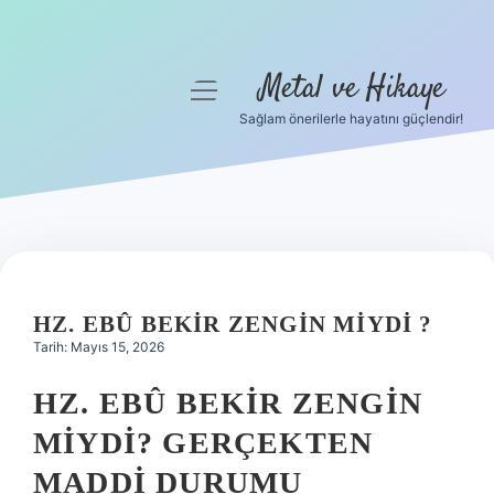
Metal ve Hikaye
menüyü
aç
Sağlam önerilerle hayatını güçlendir!
Anasayfa
Gizlilik Politikası
Yasal Uyarı
Hakkımızda
HZ. EBÛ BEKIR ZENGIN MIYDI ?
Tarih: Mayıs 15, 2026
HZ. EBÛ BEKIR ZENGIN
MIYDI? GERÇEKTEN
MADDI DURUMU