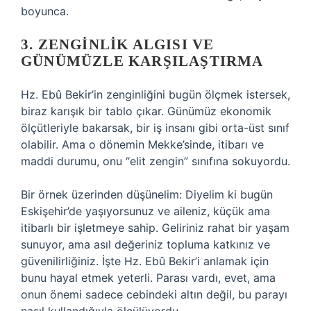
boyunca.
3. ZENGINLIK ALGISI VE
GÜNÜMÜZLE KARŞILAŞTIRMA
Hz. Ebû Bekir’in zenginliğini bugün ölçmek istersek,
biraz karışık bir tablo çıkar. Günümüz ekonomik
ölçütleriyle bakarsak, bir iş insanı gibi orta-üst sınıf
olabilir. Ama o dönemin Mekke’sinde, itibarı ve
maddi durumu, onu “elit zengin” sınıfına sokuyordu.
Bir örnek üzerinden düşünelim: Diyelim ki bugün
Eskişehir’de yaşıyorsunuz ve aileniz, küçük ama
itibarlı bir işletmeye sahip. Geliriniz rahat bir yaşam
sunuyor, ama asıl değeriniz topluma katkınız ve
güvenilirliğiniz. İşte Hz. Ebû Bekir’i anlamak için
bunu hayal etmek yeterli. Parası vardı, evet, ama
onun önemi sadece cebindeki altın değil, bu parayı