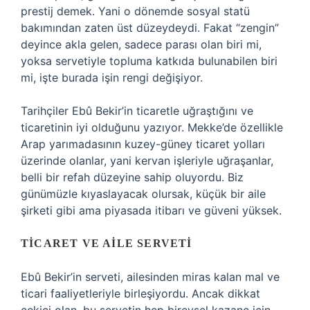
prestij demek. Yani o dönemde sosyal statü
bakımından zaten üst düzeydeydi. Fakat “zengin”
deyince akla gelen, sadece parası olan biri mi,
yoksa servetiyle topluma katkıda bulunabilen biri
mi, işte burada işin rengi değişiyor.
Tarihçiler Ebû Bekir’in ticaretle uğraştığını ve
ticaretinin iyi olduğunu yazıyor. Mekke’de özellikle
Arap yarımadasının kuzey-güney ticaret yolları
üzerinde olanlar, yani kervan işleriyle uğraşanlar,
belli bir refah düzeyine sahip oluyordu. Biz
günümüzle kıyaslayacak olursak, küçük bir aile
şirketi gibi ama piyasada itibarı ve güveni yüksek.
TICARET VE AILE SERVETI
Ebû Bekir’in serveti, ailesinden miras kalan mal ve
ticari faaliyetleriyle birleşiyordu. Ancak dikkat