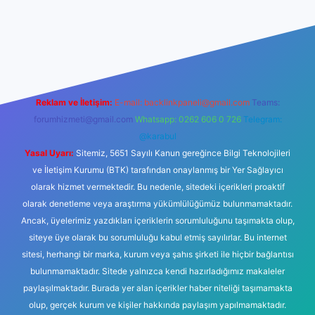
ş
betexper.xyz
tulipbet giriş
Reklam ve İletişim:
E-mail:
backlinkpaneli@gmail.com
Teams:
forumhizmeti@gmail.com
Whatsapp: 0262 606 0 726
Telegram:
@karabul
Yasal Uyarı:
Sitemiz, 5651 Sayılı Kanun gereğince Bilgi Teknolojileri
ve İletişim Kurumu (BTK) tarafından onaylanmış bir Yer Sağlayıcı
olarak hizmet vermektedir. Bu nedenle, sitedeki içerikleri proaktif
olarak denetleme veya araştırma yükümlülüğümüz bulunmamaktadır.
Ancak, üyelerimiz yazdıkları içeriklerin sorumluluğunu taşımakta olup,
siteye üye olarak bu sorumluluğu kabul etmiş sayılırlar. Bu internet
sitesi, herhangi bir marka, kurum veya şahıs şirketi ile hiçbir bağlantısı
bulunmamaktadır. Sitede yalnızca kendi hazırladığımız makaleler
paylaşılmaktadır. Burada yer alan içerikler haber niteliği taşımamakta
olup, gerçek kurum ve kişiler hakkında paylaşım yapılmamaktadır.