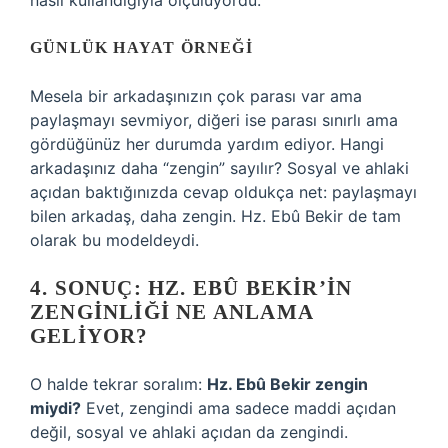
nasıl kullandığıyla ölçülüyordu.
GÜNLÜK HAYAT ÖRNEĞI
Mesela bir arkadaşınızın çok parası var ama
paylaşmayı sevmiyor, diğeri ise parası sınırlı ama
gördüğünüz her durumda yardım ediyor. Hangi
arkadaşınız daha “zengin” sayılır? Sosyal ve ahlaki
açıdan baktığınızda cevap oldukça net: paylaşmayı
bilen arkadaş, daha zengin. Hz. Ebû Bekir de tam
olarak bu modeldeydi.
4. SONUÇ: HZ. EBÛ BEKIR’IN
ZENGINLIĞI NE ANLAMA
GELIYOR?
O halde tekrar soralım:
Hz. Ebû Bekir zengin
miydi?
Evet, zengindi ama sadece maddi açıdan
değil, sosyal ve ahlaki açıdan da zengindi.